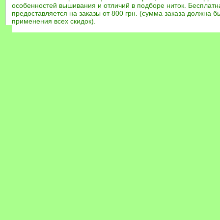
особенностей вышивания и отличий в подборе ниток. Бесплат
предоставляется на заказы от 800 грн. (сумма заказа должна бы
применения всех скидок).