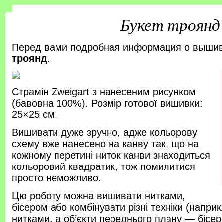
Букет троянд
Перед вами подробная информация о выши
троянд
.
Страмін Zweigart з нанесеним рисунком
(бавовна 100%). Розмір готової вишивки:
25×25 см.
Вишивати дуже зручно, адже кольорову
схему вже нанесено на канву так, що на
кожному перетині ниток канви знаходиться
кольоровий квадратик, тож помилитися
просто неможливо.
Цю роботу можна вишивати нитками,
бісером або комбінувати різні техніки (напр
нитками, а об’єкти переднього плану — бісер