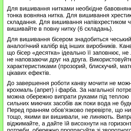
Для вишивання нитками необхідне бавовняне
тонка вовняна нитка. Для вишивання хрести
складання. Для вишивання напівхрестиком 
вишивайте в повну нитку (6 складань).
Для вишивання бісером знадобиться чеський 
аналогічний калібр від інших виробників. Кан
що бісер «десятка» ідеально її заповнює, не
не наповзаючи друг на друга. Використовуйте
характеристиками (прозорий, блискучий, ма
цікавих ефектів.
До завершення роботи канву мочити не можн
крохмаль (апрет) і фарба. За нагальної потр
можна обережно випрати руками під теплою
сильних миючих засобів аж поки вода не буд
Перед пранням обов’язково перевірте, що нитк
тощо, якими ви вишивали, не линяють. Випр
віджимайте, а дайте їй висохнути на горизонт
потреби, обережно пропрасуйте зі зворотного 