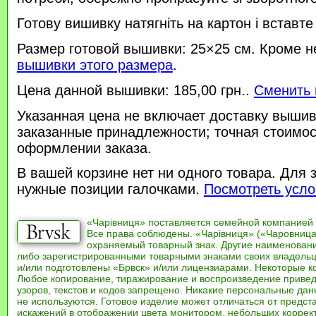
Готову вишивку натягніть на картон і вставте
Размер готовой вышивки: 25×25 см. Кроме н
вышивки этого размера
.
Цена данной вышивки: 185,00 грн..
Сменить 
Указанная цена не включает доставку вышив
заказанные принадлежности; точная стоимос
оформлении заказа.
В вашей корзине нет ни одного товара. Для 
нужные позиции галочками.
Посмотреть усло
«Чарівниця» поставляется семейной компанией
Все права соблюдены. «Чарівниця» («Чаровница
охраняемый товарный знак. Другие наименован
либо зарегистрированными товарными знаками своих владель
и/или подготовлены «Брвск» и/или лицензиарами. Некоторые к
Любое копирование, тиражирование и воспроизведение привед
узоров, текстов и кодов запрещено. Никакие персональные дан
не используются. Готовое изделие может отличаться от предст
искажений в отображении цвета монитором, небольших коррек