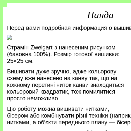
Панда
Перед вами подробная информация о выши
Страмін Zweigart з нанесеним рисунком
(бавовна 100%). Розмір готової вишивки:
25×25 см.
Вишивати дуже зручно, адже кольорову
схему вже нанесено на канву так, що на
кожному перетині ниток канви знаходиться
кольоровий квадратик, тож помилитися
просто неможливо.
Цю роботу можна вишивати нитками,
бісером або комбінувати різні техніки (напр
нитками, а об’єкти переднього плану — бісер