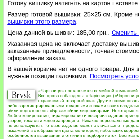
Готову вишивку натягніть на картон і вставте
Размер готовой вышивки: 25×25 см. Кроме н
вышивки этого размера
.
Цена данной вышивки: 185,00 грн..
Сменить 
Указанная цена не включает доставку вышив
заказанные принадлежности; точная стоимос
оформлении заказа.
В вашей корзине нет ни одного товара. Для 
нужные позиции галочками.
Посмотреть усло
«Чарівниця» поставляется семейной компанией
Все права соблюдены. «Чарівниця» («Чаровница
охраняемый товарный знак. Другие наименован
либо зарегистрированными товарными знаками своих владель
и/или подготовлены «Брвск» и/или лицензиарами. Некоторые к
Любое копирование, тиражирование и воспроизведение привед
узоров, текстов и кодов запрещено. Никакие персональные дан
не используются. Готовое изделие может отличаться от предст
искажений в отображении цвета монитором, небольших коррек
особенностей вышивания и отличий в подборе ниток. Бесплат