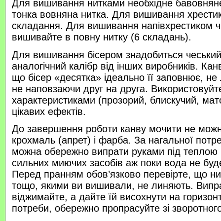
Для вишивання нитками необхідне бавовняне
тонка вовняна нитка. Для вишивання хрести
складання. Для вишивання напівхрестиком 
вишивайте в повну нитку (6 складань).
Для вишивання бісером знадобиться чеський 
аналогічний калібр від інших виробників. Кан
що бісер «десятка» ідеально її заповнює, не
не наповзаючи друг на друга. Використовуйте
характеристиками (прозорий, блискучий, ма
цікавих ефектів.
До завершення роботи канву мочити не можн
крохмаль (апрет) і фарба. За нагальної потр
можна обережно випрати руками під теплою
сильних миючих засобів аж поки вода не буд
Перед пранням обов’язково перевірте, що нитк
тощо, якими ви вишивали, не линяють. Випр
віджимайте, а дайте їй висохнути на горизонт
потреби, обережно пропрасуйте зі зворотного 