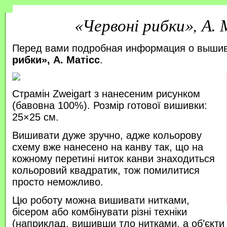
«Червоні рибки», А.
Перед вами подробная информация о выши
рибки», А. Матісс
.
Страмін Zweigart з нанесеним рисунком
(бавовна 100%). Розмір готової вишивки:
25×25 см.
Вишивати дуже зручно, адже кольорову
схему вже нанесено на канву так, що на
кожному перетині ниток канви знаходиться
кольоровий квадратик, тож помилитися
просто неможливо.
Цю роботу можна вишивати нитками,
бісером або комбінувати різні техніки
(наприклад, вишивши тло нитками, а об’єкт