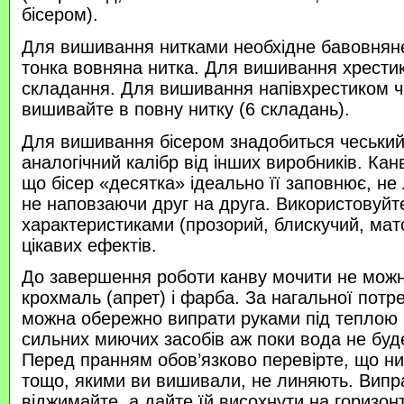
бісером).
Для вишивання нитками необхідне бавовняне
тонка вовняна нитка. Для вишивання хрести
складання. Для вишивання напівхрестиком 
вишивайте в повну нитку (6 складань).
Для вишивання бісером знадобиться чеський 
аналогічний калібр від інших виробників. Кан
що бісер «десятка» ідеально її заповнює, не
не наповзаючи друг на друга. Використовуйте
характеристиками (прозорий, блискучий, ма
цікавих ефектів.
До завершення роботи канву мочити не можн
крохмаль (апрет) і фарба. За нагальної потр
можна обережно випрати руками під теплою
сильних миючих засобів аж поки вода не буд
Перед пранням обов’язково перевірте, що нитк
тощо, якими ви вишивали, не линяють. Випр
віджимайте, а дайте їй висохнути на горизонт