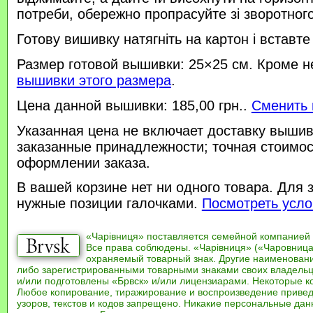
потреби, обережно пропрасуйте зі зворотного 
Готову вишивку натягніть на картон і вставте
Размер готовой вышивки: 25×25 см. Кроме н
вышивки этого размера
.
Цена данной вышивки: 185,00 грн..
Сменить 
Указанная цена не включает доставку вышив
заказанные принадлежности; точная стоимос
оформлении заказа.
В вашей корзине нет ни одного товара. Для 
нужные позиции галочками.
Посмотреть усло
«Чарівниця» поставляется семейной компанией
Все права соблюдены. «Чарівниця» («Чаровница
охраняемый товарный знак. Другие наименован
либо зарегистрированными товарными знаками своих владель
и/или подготовлены «Брвск» и/или лицензиарами. Некоторые к
Любое копирование, тиражирование и воспроизведение привед
узоров, текстов и кодов запрещено. Никакие персональные дан