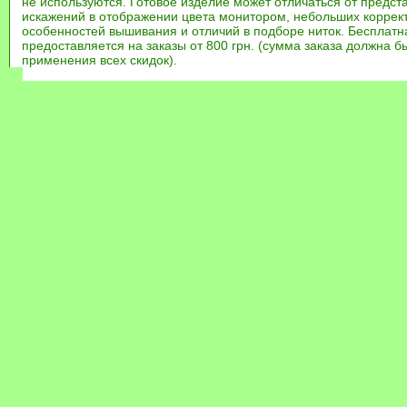
не используются. Готовое изделие может отличаться от предст
искажений в отображении цвета монитором, небольших коррек
особенностей вышивания и отличий в подборе ниток. Бесплат
предоставляется на заказы от 800 грн. (сумма заказа должна бы
применения всех скидок).