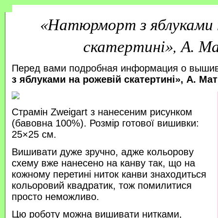
«Натюрморт з яблуками 
скатертині», А. М
Перед вами подробная информация о выши
з яблуками на рожевій скатертині», А. Мат
Страмін Zweigart з нанесеним рисунком
(бавовна 100%). Розмір готової вишивки:
25×25 см.
Вишивати дуже зручно, адже кольорову
схему вже нанесено на канву так, що на
кожному перетині ниток канви знаходиться
кольоровий квадратик, тож помилитися
просто неможливо.
Цю роботу можна вишивати нитками,