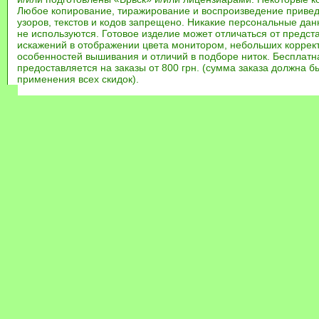
Любое копирование, тиражирование и воспроизведение привед
узоров, текстов и кодов запрещено. Никакие персональные дан
не используются. Готовое изделие может отличаться от предст
искажений в отображении цвета монитором, небольших коррек
особенностей вышивания и отличий в подборе ниток. Бесплат
предоставляется на заказы от 800 грн. (сумма заказа должна бы
применения всех скидок).