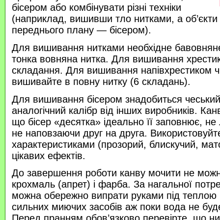
бісером або комбінувати різні техніки
(наприклад, вишивши тло нитками, а об’єкти
переднього плану — бісером).
Для вишивання нитками необхідне бавовняне
тонка вовняна нитка. Для вишивання хрести
складання. Для вишивання напівхрестиком 
вишивайте в повну нитку (6 складань).
Для вишивання бісером знадобиться чеський 
аналогічний калібр від інших виробників. Кан
що бісер «десятка» ідеально її заповнює, не
не наповзаючи друг на друга. Використовуйте
характеристиками (прозорий, блискучий, ма
цікавих ефектів.
До завершення роботи канву мочити не можн
крохмаль (апрет) і фарба. За нагальної потр
можна обережно випрати руками під теплою
сильних миючих засобів аж поки вода не буд
Перед пранням обов’язково перевірте, що нитк