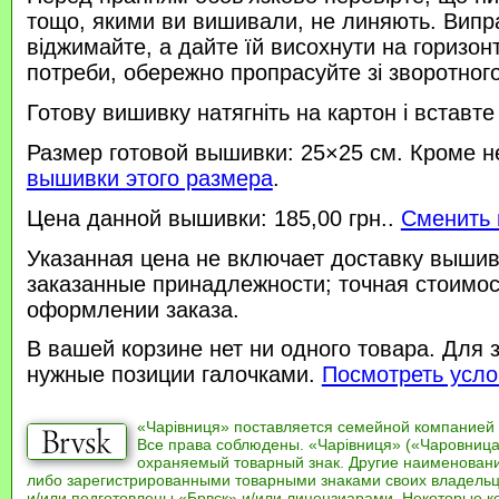
тощо, якими ви вишивали, не линяють. Випр
віджимайте, а дайте їй висохнути на горизонт
потреби, обережно пропрасуйте зі зворотного 
Готову вишивку натягніть на картон і вставте
Размер готовой вышивки: 25×25 см. Кроме н
вышивки этого размера
.
Цена данной вышивки: 185,00 грн..
Сменить 
Указанная цена не включает доставку вышив
заказанные принадлежности; точная стоимос
оформлении заказа.
В вашей корзине нет ни одного товара. Для 
нужные позиции галочками.
Посмотреть усло
«Чарівниця» поставляется семейной компанией
Все права соблюдены. «Чарівниця» («Чаровница
охраняемый товарный знак. Другие наименован
либо зарегистрированными товарными знаками своих владель
и/или подготовлены «Брвск» и/или лицензиарами. Некоторые к