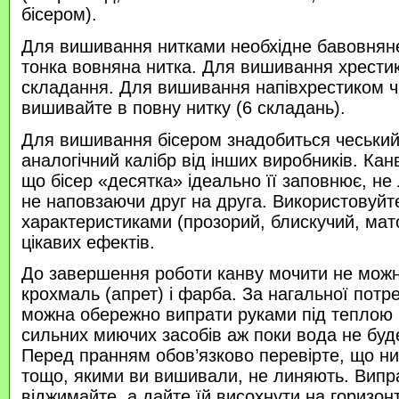
бісером).
Для вишивання нитками необхідне бавовняне
тонка вовняна нитка. Для вишивання хрести
складання. Для вишивання напівхрестиком 
вишивайте в повну нитку (6 складань).
Для вишивання бісером знадобиться чеський 
аналогічний калібр від інших виробників. Кан
що бісер «десятка» ідеально її заповнює, не
не наповзаючи друг на друга. Використовуйте
характеристиками (прозорий, блискучий, ма
цікавих ефектів.
До завершення роботи канву мочити не можн
крохмаль (апрет) і фарба. За нагальної потр
можна обережно випрати руками під теплою
сильних миючих засобів аж поки вода не буд
Перед пранням обов’язково перевірте, що нитк
тощо, якими ви вишивали, не линяють. Випр
віджимайте, а дайте їй висохнути на горизонт