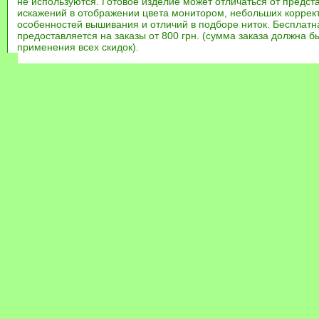
не используются. Готовое изделие может отличаться от предст
искажений в отображении цвета монитором, небольших коррек
особенностей вышивания и отличий в подборе ниток. Бесплат
предоставляется на заказы от 800 грн. (сумма заказа должна бы
применения всех скидок).