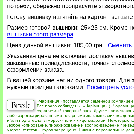
потреби, обережно пропрасуйте зі зворотного 
Готову вишивку натягніть на картон і вставте
Размер готовой вышивки: 25×25 см. Кроме н
вышивки этого размера
.
Цена данной вышивки: 185,00 грн..
Сменить 
Указанная цена не включает доставку вышив
заказанные принадлежности; точная стоимос
оформлении заказа.
В вашей корзине нет ни одного товара. Для 
нужные позиции галочками.
Посмотреть усло
«Чарівниця» поставляется семейной компанией
Все права соблюдены. «Чарівниця» («Чаровница
охраняемый товарный знак. Другие наименован
либо зарегистрированными товарными знаками своих владель
и/или подготовлены «Брвск» и/или лицензиарами. Некоторые к
Любое копирование, тиражирование и воспроизведение привед
узоров, текстов и кодов запрещено. Никакие персональные дан