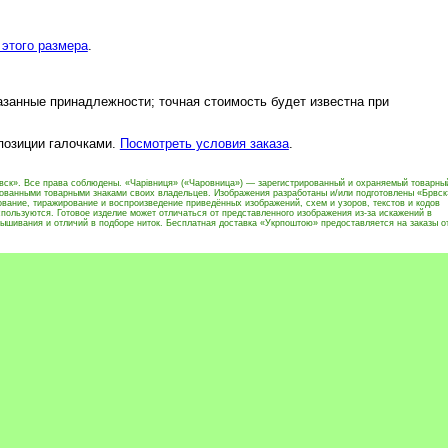
этого размера
.
азанные принадлежности; точная стоимость будет известна при
 позиции галочками.
Посмотреть условия заказа
.
вск». Все права соблюдены. «Чарівниця» («Чаровница») — зарегистрированный и охраняемый товарны
рованными товарными знаками своих владельцев. Изображения разработаны и/или подготовлены «Брвск
вание, тиражирование и воспроизведение приведённых изображений, схем и узоров, текстов и кодов
пользуются. Готовое изделие может отличаться от представленного изображения из-за искажений в
ышивания и отличий в подборе ниток. Бесплатная доставка «Укрпоштою» предоставляется на заказы о