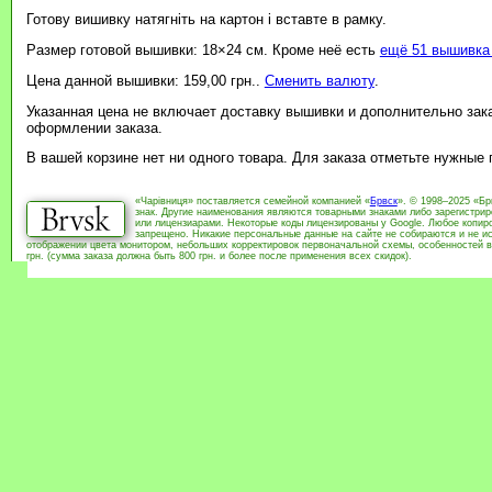
Готову вишивку натягніть на картон і вставте в рамку.
Размер готовой вышивки: 18×24 см. Кроме неё есть
ещё 51 вышивка 
Цена данной вышивки: 159,00 грн..
Сменить валюту
.
Указанная цена не включает доставку вышивки и дополнительно зак
оформлении заказа.
В вашей корзине нет ни одного товара. Для заказа отметьте нужные
«Чарівниця» поставляется семейной компанией «
Брвск
». © 1998–2025 «Бр
знак. Другие наименования являются товарными знаками либо зарегистри
или лицензиарами. Некоторые коды лицензированы у Google. Любое копиро
запрещено. Никакие персональные данные на сайте не собираются и не ис
отображении цвета монитором, небольших корректировок первоначальной схемы, особенностей в
грн. (сумма заказа должна быть 800 грн. и более после применения всех скидок).