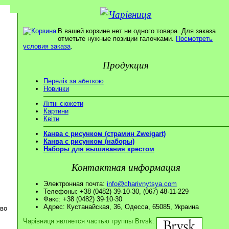
В вашей корзине нет ни одного товара. Для заказа
отметьте нужные позиции галочками.
Посмотреть
условия заказа
.
Продукция
Перелік за абеткою
Новинки
Літні сюжети
Картини
Квіти
Канва с рисунком (страмин Zweigart)
Канва с рисунком (наборы)
Наборы для вышивания крестом
Контактная информация
Электронная почта:
info@charivnytsya.com
Телефоны: +38 (0482) 39·10·30, (067) 48·11·229
Факс: +38 (0482) 39·10·30
Адрес: Кустанайская, 36, Одесса, 65085, Украина
ово
Чарівниця является частью группы Brvsk: