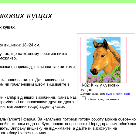
узкових кущах
их кущах
.
ої вишивки: 18×24 см.
 так, що на кожному перетині ниток
еможливо.
ехніки (наприклад, вишивши тло нитками,
нка вовняна нитка. Для вишивання
ом чи гобеленовим швом вишивайте в
H-02
: Кінь у бузкових
кущах
Другие вышивки:
бузок
,
квіти
,
коні
й калібр від інших виробників. Канва має
Отметить для заказа
роміжків і не наповзаючи друг на друга.
чий, матований тощо) задля цікавих
ль (апрет) і фарба. За нагальної потреби готову роботу можна обережно
обів аж поки вода не буде повністю прозорою. Перед пранням обов’язк
няють. Випрану вишивку не віджимайте, а дайте їй висохнути на
ого боку і через тканину.