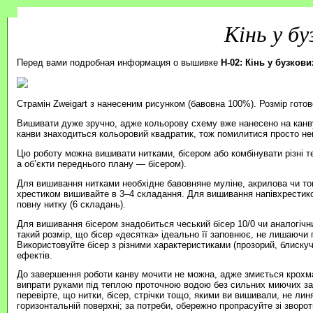
Кінь у б
Перед вами подробная информация о вышивке
H-02: Кінь у бузков
Страмін Zweigart з нанесеним рисунком (бавовна 100%). Розмір готов
Вишивати дуже зручно, адже кольорову схему вже нанесено на канву
канви знаходиться кольоровий квадратик, тож помилитися просто н
Цю роботу можна вишивати нитками, бісером або комбінувати різні т
а об’єкти переднього плану — бісером).
Для вишивання нитками необхідне бавовняне муліне, акрилова чи то
хрестиком вишивайте в 3–4 складання. Для вишивання напівхрестик
повну нитку (6 складань).
Для вишивання бісером знадобиться чеський бісер 10/0 чи аналогічни
такий розмір, що бісер «десятка» ідеально її заповнює, не лишаючи п
Використовуйте бісер з різними характеристиками (прозорий, блиску
ефектів.
До завершення роботи канву мочити не можна, адже змиється крохма
випрати руками під теплою проточною водою без сильних миючих зас
перевірте, що нитки, бісер, стрічки тощо, якими ви вишивали, не ли
горизонтальній поверхні; за потреби, обережно пропрасуйте зі зворотн