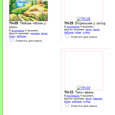
TH-09
: Пейзаж «Млин у
TH-29
: Вітрильник у затоці
полі»
В
коллекции
6 вышивок.
Другие вышивки:
вода
,
море
,
В
коллекции
6 вышивок.
пейзажі
,
пляж
,
судна
Другие вышивки:
дерева
,
млин
,
осінь
,
пейзажі
Отметить для заказа
Отметить для заказа
TH-33
: Тиха гавань
В
коллекции
6 вышивок.
Другие вышивки:
вода
,
Європа
,
море
,
пейзажі
,
судна
Отметить для заказа