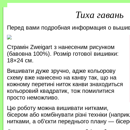
Тиха гавань
Перед вами подробная информация о выши
Страмін Zweigart з нанесеним рисунком
(бавовна 100%). Розмір готової вишивки:
18×24 см.
Вишивати дуже зручно, адже кольорову
схему вже нанесено на канву так, що на
кожному перетині ниток канви знаходиться
кольоровий квадратик, тож помилитися
просто неможливо.
Цю роботу можна вишивати нитками,
бісером або комбінувати різні техніки (напр
нитками, а об’єкти переднього плану — бісер