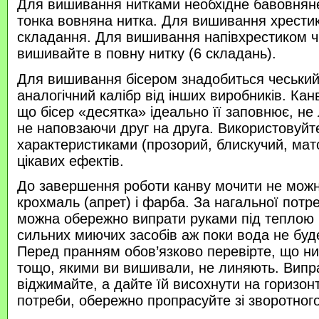
Для вишивання нитками необхідне бавовняне
тонка вовняна нитка. Для вишивання хрести
складання. Для вишивання напівхрестиком 
вишивайте в повну нитку (6 складань).
Для вишивання бісером знадобиться чеський 
аналогічний калібр від інших виробників. Кан
що бісер «десятка» ідеально її заповнює, не
не наповзаючи друг на друга. Використовуйте
характеристиками (прозорий, блискучий, ма
цікавих ефектів.
До завершення роботи канву мочити не можн
крохмаль (апрет) і фарба. За нагальної потр
можна обережно випрати руками під теплою
сильних миючих засобів аж поки вода не буд
Перед пранням обов’язково перевірте, що нитк
тощо, якими ви вишивали, не линяють. Випр
віджимайте, а дайте їй висохнути на горизонт
потреби, обережно пропрасуйте зі зворотного 