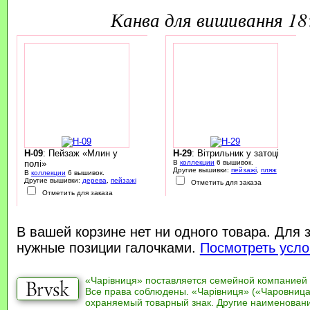
канва для вишивання 1
H-09
: Пейзаж «Млин у
H-29
: Вітрильник у затоці
полі»
В
коллекции
6 вышивок.
Другие вышивки:
пейзажі
,
пляж
В
коллекции
6 вышивок.
Другие вышивки:
дерева
,
пейзажі
Отметить для заказа
Отметить для заказа
В вашей корзине нет ни одного товара. Для 
нужные позиции галочками.
Посмотреть усло
«Чарівниця» поставляется семейной компанией
Все права соблюдены. «Чарівниця» («Чаровница
охраняемый товарный знак. Другие наименован