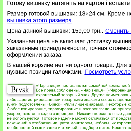
Готову вишивку натягніть на картон і вставте
Размер готовой вышивки: 18×24 см. Кроме н
вышивка этого размера
.
Цена данной вышивки: 159,00 грн..
Сменить 
Указанная цена не включает доставку вышив
заказанные принадлежности; точная стоимос
оформлении заказа.
В вашей корзине нет ни одного товара. Для 
нужные позиции галочками.
Посмотреть усло
«Чарівниця» поставляется семейной компанией
Все права соблюдены. «Чарівниця» («Чаровница
охраняемый товарный знак. Другие наименован
либо зарегистрированными товарными знаками своих владель
и/или подготовлены «Брвск» и/или лицензиарами. Некоторые к
Любое копирование, тиражирование и воспроизведение привед
узоров, текстов и кодов запрещено. Никакие персональные дан
не используются. Готовое изделие может отличаться от предст
искажений в отображении цвета монитором, небольших коррек
особенностей вышивания и отличий в подборе ниток. Бесплат