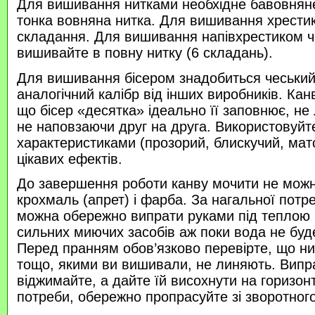
Для вишивання нитками необхідне бавовняне
тонка вовняна нитка. Для вишивання хрести
складання. Для вишивання напівхрестиком 
вишивайте в повну нитку (6 складань).
Для вишивання бісером знадобиться чеський 
аналогічний калібр від інших виробників. Кан
що бісер «десятка» ідеально її заповнює, не
не наповзаючи друг на друга. Використовуйте
характеристиками (прозорий, блискучий, ма
цікавих ефектів.
До завершення роботи канву мочити не можн
крохмаль (апрет) і фарба. За нагальної потр
можна обережно випрати руками під теплою
сильних миючих засобів аж поки вода не буд
Перед пранням обов’язково перевірте, що нитк
тощо, якими ви вишивали, не линяють. Випр
віджимайте, а дайте їй висохнути на горизонт
потреби, обережно пропрасуйте зі зворотного 