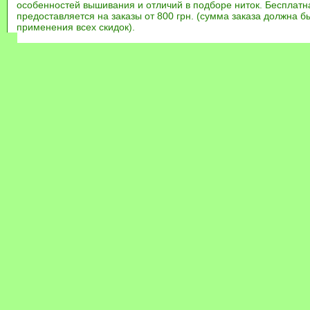
особенностей вышивания и отличий в подборе ниток. Бесплат
предоставляется на заказы от 800 грн. (сумма заказа должна бы
применения всех скидок).