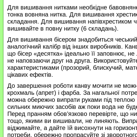
Для вишивання нитками необхідне бавовняне
тонка вовняна нитка. Для вишивання хрести
складання. Для вишивання напівхрестиком 
вишивайте в повну нитку (6 складань).
Для вишивання бісером знадобиться чеський 
аналогічний калібр від інших виробників. Кан
що бісер «десятка» ідеально її заповнює, не
не наповзаючи друг на друга. Використовуйте
характеристиками (прозорий, блискучий, ма
цікавих ефектів.
До завершення роботи канву мочити не можн
крохмаль (апрет) і фарба. За нагальної потр
можна обережно випрати руками під теплою
сильних миючих засобів аж поки вода не буд
Перед пранням обов’язково перевірте, що нитк
тощо, якими ви вишивали, не линяють. Випр
віджимайте, а дайте їй висохнути на горизонт
потреби, обережно пропрасуйте зі зворотного 