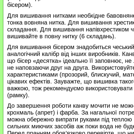
бісером).
Для вишивання нитками необхідне бавовняне
тонка вовняна нитка. Для вишивання хрести
складання. Для вишивання напівхрестиком 
вишивайте в повну нитку (6 складань).
Для вишивання бісером знадобиться чеський 
аналогічний калібр від інших виробників. Кан
що бісер «десятка» ідеально її заповнює, не
не наповзаючи друг на друга. Використовуйте
характеристиками (прозорий, блискучий, ма
цікавих ефектів. Зауважте, що вишивка таког
важкою, тож рекомендуємо використовувати
(рамку).
До завершення роботи канву мочити не можн
крохмаль (апрет) і фарба. За нагальної потр
можна обережно випрати руками під теплою
сильних миючих засобів аж поки вода не буд
Перед пранням обов’язково перевірте, що нитк