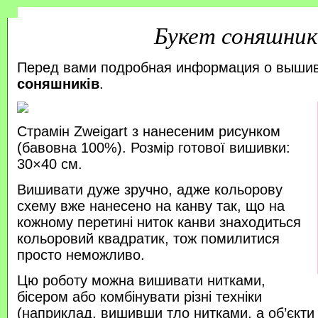
Букет соняшник
Перед вами подробная информация о выши
соняшників
.
Страмін Zweigart з нанесеним рисунком
(бавовна 100%). Розмір готової вишивки:
30×40 см.
Вишивати дуже зручно, адже кольорову
схему вже нанесено на канву так, що на
кожному перетині ниток канви знаходиться
кольоровий квадратик, тож помилитися
просто неможливо.
Цю роботу можна вишивати нитками,
бісером або комбінувати різні техніки
(наприклад, вишивши тло нитками, а об’єкт