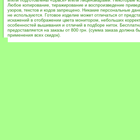
и/или подготовлены «Брвск» и/или лицензиарами. Некоторые к
Любое копирование, тиражирование и воспроизведение привед
узоров, текстов и кодов запрещено. Никакие персональные дан
не используются. Готовое изделие может отличаться от предст
искажений в отображении цвета монитором, небольших коррек
особенностей вышивания и отличий в подборе ниток. Бесплат
предоставляется на заказы от 800 грн. (сумма заказа должна бы
применения всех скидок).