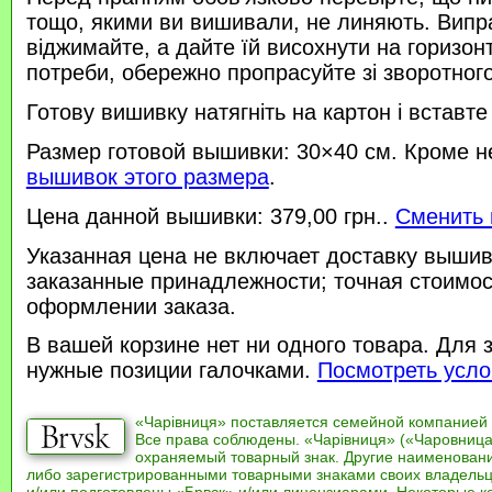
тощо, якими ви вишивали, не линяють. Випр
віджимайте, а дайте їй висохнути на горизонт
потреби, обережно пропрасуйте зі зворотного 
Готову вишивку натягніть на картон і вставте
Размер готовой вышивки: 30×40 см. Кроме н
вышивок этого размера
.
Цена данной вышивки: 379,00 грн..
Сменить 
Указанная цена не включает доставку вышив
заказанные принадлежности; точная стоимос
оформлении заказа.
В вашей корзине нет ни одного товара. Для 
нужные позиции галочками.
Посмотреть усло
«Чарівниця» поставляется семейной компанией
Все права соблюдены. «Чарівниця» («Чаровница
охраняемый товарный знак. Другие наименован
либо зарегистрированными товарными знаками своих владель