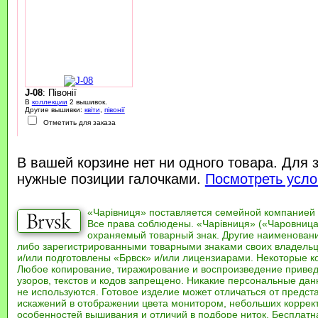
J-08
: Півонії
В
коллекции
2 вышивок.
Другие вышивки:
квіти
,
півонії
Отметить для заказа
В вашей корзине нет ни одного товара. Для 
нужные позиции галочками.
Посмотреть усло
«Чарівниця» поставляется семейной компанией
Все права соблюдены. «Чарівниця» («Чаровница
охраняемый товарный знак. Другие наименован
либо зарегистрированными товарными знаками своих владель
и/или подготовлены «Брвск» и/или лицензиарами. Некоторые к
Любое копирование, тиражирование и воспроизведение привед
узоров, текстов и кодов запрещено. Никакие персональные дан
не используются. Готовое изделие может отличаться от предст
искажений в отображении цвета монитором, небольших коррек
особенностей вышивания и отличий в подборе ниток. Бесплат