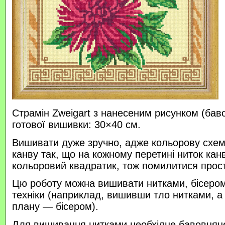
Страмін Zweigart з нанесеним рисунком (бав
готової вишивки: 30×40 см.
Вишивати дуже зручно, адже кольорову схем
канву так, що на кожному перетині ниток кан
кольоровий квадратик, тож помилитися прос
Цю роботу можна вишивати нитками, бісером 
техніки (наприклад, вишивши тло нитками, а
плану — бісером).
Для вишивання нитками необхідне бавовняне