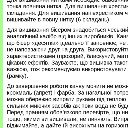
тонка вовняна нитка. Для вишивання хрести
складання. Для вишивання напівхрестиком 
вишивайте в повну нитку (6 складань).
Для вишивання бісером знадобиться чеський 
аналогічний калібр від інших виробників. Кан
що бісер «десятка» ідеально її заповнює, не
не наповзаючи друг на друга. Використовуйте
характеристиками (прозорий, блискучий, ма
цікавих ефектів. Зауважте, що вишивка таког
важкою, тож рекомендуємо використовувати
(рамку).
До завершення роботи канву мочити не можн
крохмаль (апрет) і фарба. За нагальної потр
можна обережно випрати руками під теплою
сильних миючих засобів аж поки вода не буд
Перед пранням обов’язково перевірте, що нитк
тощо, якими ви вишивали, не линяють. Випр
віджимайте, а дайте їй висохнути на горизонт