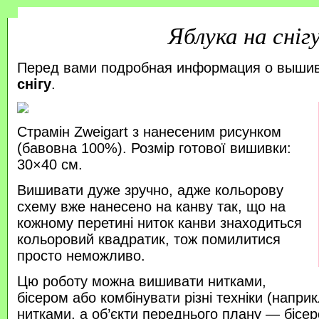
Яблука на сніг
Перед вами подробная информация о выши
снігу
.
Страмін Zweigart з нанесеним рисунком
(бавовна 100%). Розмір готової вишивки:
30×40 см.
Вишивати дуже зручно, адже кольорову
схему вже нанесено на канву так, що на
кожному перетині ниток канви знаходиться
кольоровий квадратик, тож помилитися
просто неможливо.
Цю роботу можна вишивати нитками,
бісером або комбінувати різні техніки (напр
нитками, а об’єкти переднього плану — бісер