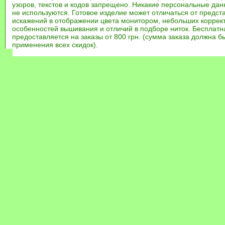
узоров, текстов и кодов запрещено. Никакие персональные дан
не используются. Готовое изделие может отличаться от предст
искажений в отображении цвета монитором, небольших коррек
особенностей вышивания и отличий в подборе ниток. Бесплат
предоставляется на заказы от 800 грн. (сумма заказа должна бы
применения всех скидок).