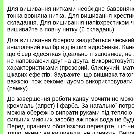
Для вишивання нитками необхідне бавовняне
тонка вовняна нитка. Для вишивання хрести
складання. Для вишивання напівхрестиком 
вишивайте в повну нитку (6 складань).
Для вишивання бісером знадобиться чеський 
аналогічний калібр від інших виробників. Кан
що бісер «десятка» ідеально її заповнює, не
не наповзаючи друг на друга. Використовуйте
характеристиками (прозорий, блискучий, ма
цікавих ефектів. Зауважте, що вишивка таког
важкою, тож рекомендуємо використовувати
(рамку).
До завершення роботи канву мочити не можн
крохмаль (апрет) і фарба. За нагальної потр
можна обережно випрати руками під теплою
сильних миючих засобів аж поки вода не буд
Перед пранням обов’язково перевірте, що нитк
тощо, якими ви вишивали, не линяють. Випр