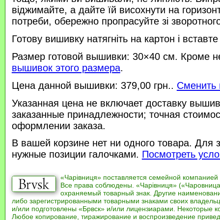
віджимайте, а дайте їй висохнути на горизонт
потреби, обережно пропрасуйте зі зворотного 
Готову вишивку натягніть на картон і вставте
Размер готовой вышивки: 30×40 см. Кроме н
вышивок этого размера
.
Цена данной вышивки: 379,00 грн..
Сменить 
Указанная цена не включает доставку вышив
заказанные принадлежности; точная стоимос
оформлении заказа.
В вашей корзине нет ни одного товара. Для 
нужные позиции галочками.
Посмотреть усло
«Чарівниця» поставляется семейной компанией
Все права соблюдены. «Чарівниця» («Чаровница
охраняемый товарный знак. Другие наименован
либо зарегистрированными товарными знаками своих владель
и/или подготовлены «Брвск» и/или лицензиарами. Некоторые к
Любое копирование, тиражирование и воспроизведение привед