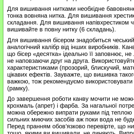
Для вишивання нитками необхідне бавовняне
тонка вовняна нитка. Для вишивання хрести
складання. Для вишивання напівхрестиком 
вишивайте в повну нитку (6 складань).
Для вишивання бісером знадобиться чеський 
аналогічний калібр від інших виробників. Кан
що бісер «десятка» ідеально її заповнює, не
не наповзаючи друг на друга. Використовуйте
характеристиками (прозорий, блискучий, ма
цікавих ефектів. Зауважте, що вишивка таког
важкою, тож рекомендуємо використовувати
(рамку).
До завершення роботи канву мочити не можн
крохмаль (апрет) і фарба. За нагальної потр
можна обережно випрати руками під теплою
сильних миючих засобів аж поки вода не буд
Перед пранням обов’язково перевірте, що нитк
тощо, якими ви вишивали, не линяють. Випр