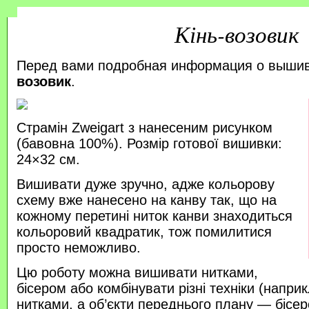
Кінь-возовик
Перед вами подробная информация о выши
возовик
.
Страмін Zweigart з нанесеним рисунком
(бавовна 100%). Розмір готової вишивки:
24×32 см.
Вишивати дуже зручно, адже кольорову
схему вже нанесено на канву так, що на
кожному перетині ниток канви знаходиться
кольоровий квадратик, тож помилитися
просто неможливо.
Цю роботу можна вишивати нитками,
бісером або комбінувати різні техніки (напр
нитками, а об’єкти переднього плану — бісер