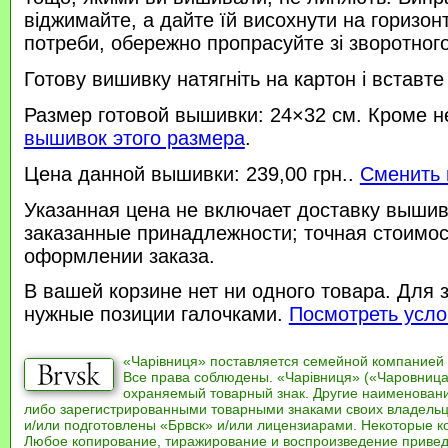
віджимайте, а дайте їй висохнути на горизонт
потреби, обережно пропрасуйте зі зворотного 
Готову вишивку натягніть на картон і вставте
Размер готовой вышивки: 24×32 см. Кроме н
вышивок этого размера
.
Цена данной вышивки: 239,00 грн..
Сменить 
Указанная цена не включает доставку вышив
заказанные принадлежности; точная стоимос
оформлении заказа.
В вашей корзине нет ни одного товара. Для 
нужные позиции галочками.
Посмотреть усло
«Чарівниця» поставляется семейной компанией
Все права соблюдены. «Чарівниця» («Чаровница
охраняемый товарный знак. Другие наименован
либо зарегистрированными товарными знаками своих владель
и/или подготовлены «Брвск» и/или лицензиарами. Некоторые к
Любое копирование, тиражирование и воспроизведение привед