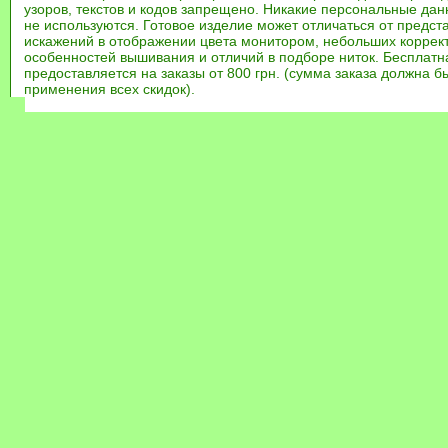
узоров, текстов и кодов запрещено. Никакие персональные дан
не используются. Готовое изделие может отличаться от предст
искажений в отображении цвета монитором, небольших коррек
особенностей вышивания и отличий в подборе ниток. Бесплат
предоставляется на заказы от 800 грн. (сумма заказа должна бы
применения всех скидок).