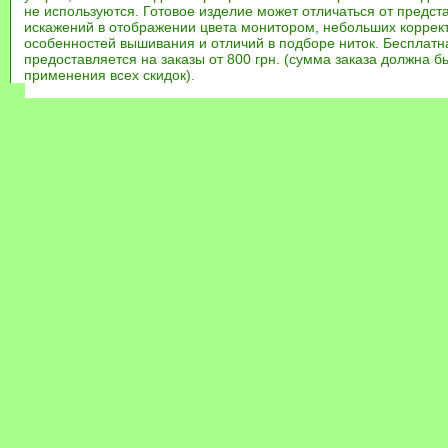
не используются. Готовое изделие может отличаться от предст
искажений в отображении цвета монитором, небольших коррек
особенностей вышивания и отличий в подборе ниток. Бесплат
предоставляется на заказы от 800 грн. (сумма заказа должна бы
применения всех скидок).