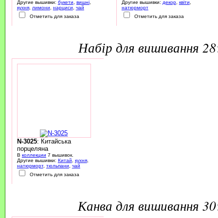
Другие вышивки:
букети
,
вишні
,
Другие вышивки:
декор
,
квіти
,
кухня
,
лимони
,
нарциси
,
чай
натюрморт
Отметить для заказа
Отметить для заказа
набір для вишивання 2
N-3025
: Китайська
порцеляна
В
коллекции
7 вышивок.
Другие вышивки:
Китай
,
кухня
,
натюрморт
,
тюльпани
,
чай
Отметить для заказа
канва для вишивання 3