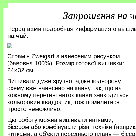
Запрошення на ч
Перед вами подробная информация о выши
на чай
.
Страмін Zweigart з нанесеним рисунком
(бавовна 100%). Розмір готової вишивки:
24×32 см.
Вишивати дуже зручно, адже кольорову
схему вже нанесено на канву так, що на
кожному перетині ниток канви знаходиться
кольоровий квадратик, тож помилитися
просто неможливо.
Цю роботу можна вишивати нитками,
бісером або комбінувати різні техніки (напр
нитками, а об’єкти переднього плану — бісер