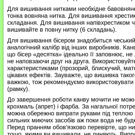
Для вишивання нитками необхідне бавовняне
тонка вовняна нитка. Для вишивання хрести
складання. Для вишивання напівхрестиком 
вишивайте в повну нитку (6 складань).
Для вишивання бісером знадобиться чеський 
аналогічний калібр від інших виробників. Кан
що бісер «десятка» ідеально її заповнює, не
не наповзаючи друг на друга. Використовуйте
характеристиками (прозорий, блискучий, ма
цікавих ефектів. Зауважте, що вишивка таког
важкою, тож рекомендуємо використовувати
(рамку).
До завершення роботи канву мочити не можн
крохмаль (апрет) і фарба. За нагальної потр
можна обережно випрати руками під теплою
сильних миючих засобів аж поки вода не буд
Перед пранням обов’язково перевірте, що нитк
тощо, якими ви вишивали, не линяють. Випр