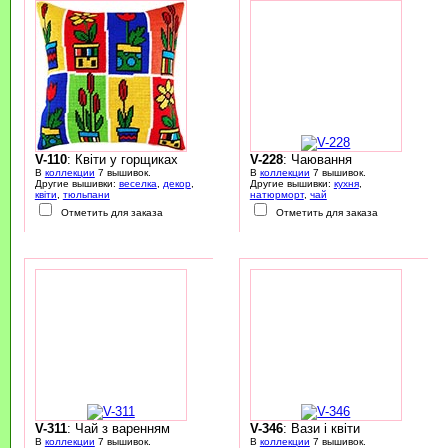
V-110
: Квіти у горщиках
V-228
: Чаювання
В
коллекции
7 вышивок.
В
коллекции
7 вышивок.
Другие вышивки:
веселка
,
декор
,
Другие вышивки:
кухня
,
квіти
,
тюльпани
натюрморт
,
чай
Отметить для заказа
Отметить для заказа
V-311
: Чай з варенням
V-346
: Вази і квіти
В
коллекции
7 вышивок.
В
коллекции
7 вышивок.