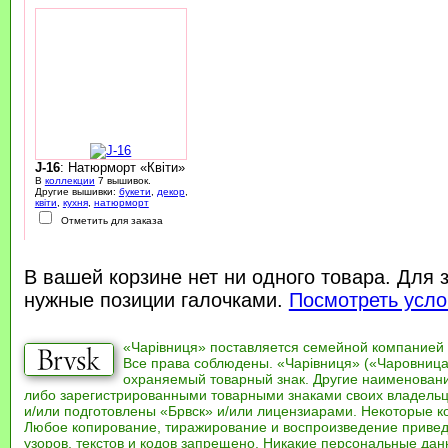
J-16
: Натюрморт «Квіти»
В
коллекции
7 вышивок.
Другие вышивки:
букети
,
декор
,
квіти
,
кухня
,
натюрморт
Отметить для заказа
В вашей корзине нет ни одного товара. Для 
нужные позиции галочками.
Посмотреть усло
«Чарівниця» поставляется семейной компанией
Все права соблюдены. «Чарівниця» («Чаровница
охраняемый товарный знак. Другие наименован
либо зарегистрированными товарными знаками своих владель
и/или подготовлены «Брвск» и/или лицензиарами. Некоторые к
Любое копирование, тиражирование и воспроизведение привед
узоров, текстов и кодов запрещено. Никакие персональные дан