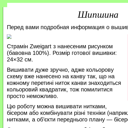
Шипшина
Перед вами подробная информация о выши
Страмін Zweigart з нанесеним рисунком
(бавовна 100%). Розмір готової вишивки:
24×32 см.
Вишивати дуже зручно, адже кольорову
схему вже нанесено на канву так, що на
кожному перетині ниток канви знаходиться
кольоровий квадратик, тож помилитися
просто неможливо.
Цю роботу можна вишивати нитками,
бісером або комбінувати різні техніки (напр
нитками, а об’єкти переднього плану — бісер