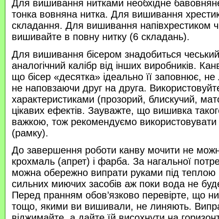
Для вишивання нитками необхідне бавовняне
тонка вовняна нитка. Для вишивання хрести
складання. Для вишивання напівхрестиком 
вишивайте в повну нитку (6 складань).
Для вишивання бісером знадобиться чеський 
аналогічний калібр від інших виробників. Кан
що бісер «десятка» ідеально її заповнює, не
не наповзаючи друг на друга. Використовуйте
характеристиками (прозорий, блискучий, ма
цікавих ефектів. Зауважте, що вишивка таког
важкою, тож рекомендуємо використовувати
(рамку).
До завершення роботи канву мочити не можн
крохмаль (апрет) і фарба. За нагальної потр
можна обережно випрати руками під теплою
сильних миючих засобів аж поки вода не буд
Перед пранням обов’язково перевірте, що нитк
тощо, якими ви вишивали, не линяють. Випр
віджимайте, а дайте їй висохнути на горизонт