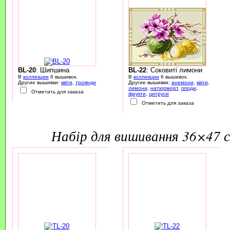
BL-20
: Шипшина
BL-22
: Соковиті лимони
В
коллекции
6 вышивок.
В
коллекции
6 вышивок.
Другие вышивки:
квіти
,
троянди
Другие вышивки:
анемони
,
квіти
,
лимони
,
натюрморт
,
плоди
,
Отметить для заказа
фрукти
,
цитруси
Отметить для заказа
набір для вишивання 36×47 