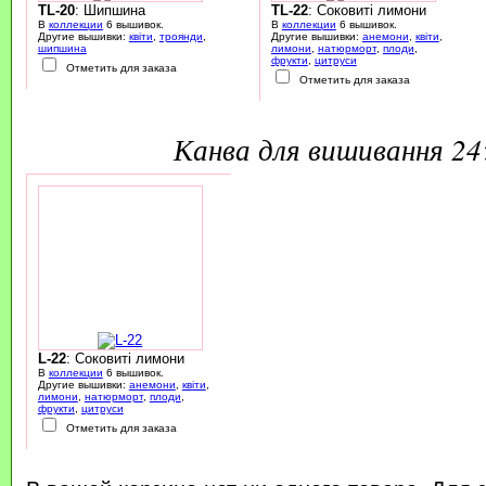
TL-20
: Шипшина
TL-22
: Соковиті лимони
В
коллекции
6 вышивок.
В
коллекции
6 вышивок.
Другие вышивки:
квіти
,
троянди
,
Другие вышивки:
анемони
,
квіти
,
шипшина
лимони
,
натюрморт
,
плоди
,
фрукти
,
цитруси
Отметить для заказа
Отметить для заказа
канва для вишивання 2
L-22
: Соковиті лимони
В
коллекции
6 вышивок.
Другие вышивки:
анемони
,
квіти
,
лимони
,
натюрморт
,
плоди
,
фрукти
,
цитруси
Отметить для заказа