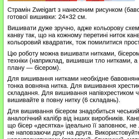
Страмін Zweigart з нанесеним рисунком (бав
готової вишивки: 24×32 см.
Вишивати дуже зручно, адже кольорову схем
канву так, що на кожному перетині ниток кан
кольоровий квадратик, тож помилитися прос
Цю роботу можна вишивати нитками, бісером 
техніки (наприклад, вишивши тло нитками, а
плану — бісером).
Для вишивання нитками необхідне бавовняне
тонка вовняна нитка. Для вишивання хрести
складання. Для вишивання напівхрестиком 
вишивайте в повну нитку (6 складань).
Для вишивання бісером знадобиться чеський 
аналогічний калібр від інших виробників. Кан
що бісер «десятка» ідеально її заповнює, не
не наповзаючи друг на друга. Використовуйте