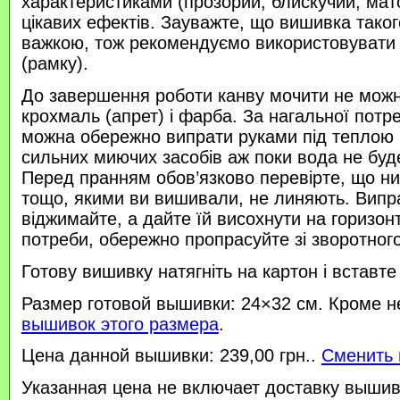
характеристиками (прозорий, блискучий, ма
цікавих ефектів. Зауважте, що вишивка таког
важкою, тож рекомендуємо використовувати
(рамку).
До завершення роботи канву мочити не можн
крохмаль (апрет) і фарба. За нагальної потр
можна обережно випрати руками під теплою
сильних миючих засобів аж поки вода не буд
Перед пранням обов’язково перевірте, що нитк
тощо, якими ви вишивали, не линяють. Випр
віджимайте, а дайте їй висохнути на горизонт
потреби, обережно пропрасуйте зі зворотного 
Готову вишивку натягніть на картон і вставте
Размер готовой вышивки: 24×32 см. Кроме н
вышивок этого размера
.
Цена данной вышивки: 239,00 грн..
Сменить 
Указанная цена не включает доставку вышив