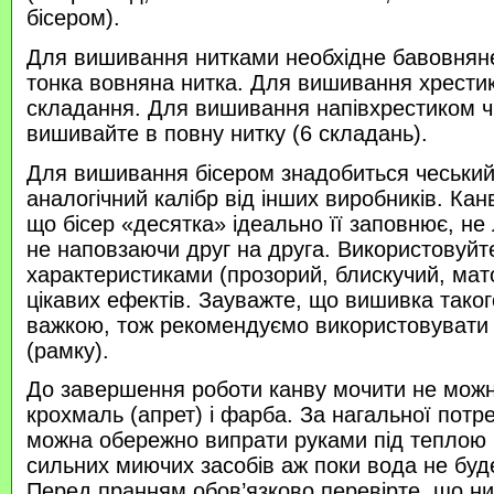
бісером).
Для вишивання нитками необхідне бавовняне
тонка вовняна нитка. Для вишивання хрести
складання. Для вишивання напівхрестиком 
вишивайте в повну нитку (6 складань).
Для вишивання бісером знадобиться чеський 
аналогічний калібр від інших виробників. Кан
що бісер «десятка» ідеально її заповнює, не
не наповзаючи друг на друга. Використовуйте
характеристиками (прозорий, блискучий, ма
цікавих ефектів. Зауважте, що вишивка таког
важкою, тож рекомендуємо використовувати
(рамку).
До завершення роботи канву мочити не можн
крохмаль (апрет) і фарба. За нагальної потр
можна обережно випрати руками під теплою
сильних миючих засобів аж поки вода не буд
Перед пранням обов’язково перевірте, що нитк