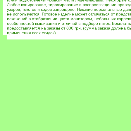
и/или подготовлены «Брвск» и/или лицензиарами. Некоторые к
Любое копирование, тиражирование и воспроизведение привед
узоров, текстов и кодов запрещено. Никакие персональные дан
не используются. Готовое изделие может отличаться от предст
искажений в отображении цвета монитором, небольших коррек
особенностей вышивания и отличий в подборе ниток. Бесплат
предоставляется на заказы от 800 грн. (сумма заказа должна бы
применения всех скидок).