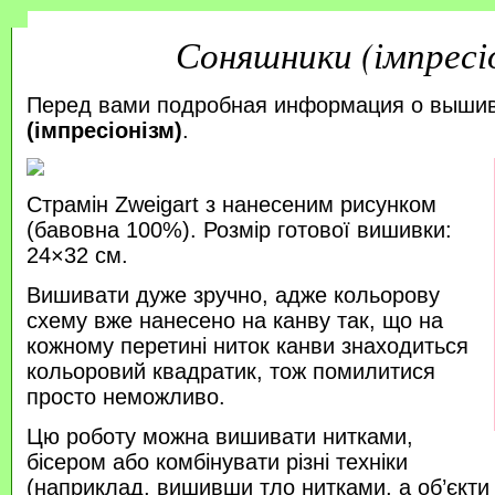
Соняшники (імпресі
Перед вами подробная информация о выши
(імпресіонізм)
.
Страмін Zweigart з нанесеним рисунком
(бавовна 100%). Розмір готової вишивки:
24×32 см.
Вишивати дуже зручно, адже кольорову
схему вже нанесено на канву так, що на
кожному перетині ниток канви знаходиться
кольоровий квадратик, тож помилитися
просто неможливо.
Цю роботу можна вишивати нитками,
бісером або комбінувати різні техніки
(наприклад, вишивши тло нитками, а об’єкт