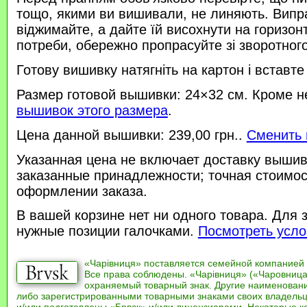
тощо, якими ви вишивали, не линяють. Випр
віджимайте, а дайте їй висохнути на горизонт
потреби, обережно пропрасуйте зі зворотного 
Готову вишивку натягніть на картон і вставте
Размер готовой вышивки: 24×32 см. Кроме н
вышивок этого размера
.
Цена данной вышивки: 239,00 грн..
Сменить 
Указанная цена не включает доставку вышив
заказанные принадлежности; точная стоимос
оформлении заказа.
В вашей корзине нет ни одного товара. Для 
нужные позиции галочками.
Посмотреть усло
«Чарівниця» поставляется семейной компанией
Все права соблюдены. «Чарівниця» («Чаровница
охраняемый товарный знак. Другие наименован
либо зарегистрированными товарными знаками своих владель