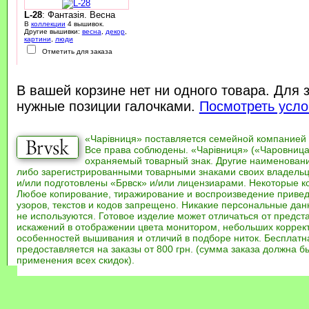
L-28
: Фантазія. Весна
В
коллекции
4 вышивок.
Другие вышивки:
весна
,
декор
,
картини
,
люди
Отметить для заказа
В вашей корзине нет ни одного товара. Для 
нужные позиции галочками.
Посмотреть усло
«Чарівниця» поставляется семейной компанией
Все права соблюдены. «Чарівниця» («Чаровница
охраняемый товарный знак. Другие наименован
либо зарегистрированными товарными знаками своих владель
и/или подготовлены «Брвск» и/или лицензиарами. Некоторые к
Любое копирование, тиражирование и воспроизведение привед
узоров, текстов и кодов запрещено. Никакие персональные дан
не используются. Готовое изделие может отличаться от предст
искажений в отображении цвета монитором, небольших коррек
особенностей вышивания и отличий в подборе ниток. Бесплат
предоставляется на заказы от 800 грн. (сумма заказа должна бы
применения всех скидок).