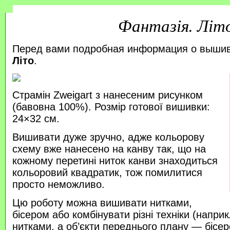
Фантазія. Літ
Перед вами подробная информация о выши
Літо
.
Страмін Zweigart з нанесеним рисунком
(бавовна 100%). Розмір готової вишивки:
24×32 см.
Вишивати дуже зручно, адже кольорову
схему вже нанесено на канву так, що на
кожному перетині ниток канви знаходиться
кольоровий квадратик, тож помилитися
просто неможливо.
Цю роботу можна вишивати нитками,
бісером або комбінувати різні техніки (напр
нитками, а об’єкти переднього плану — бісер