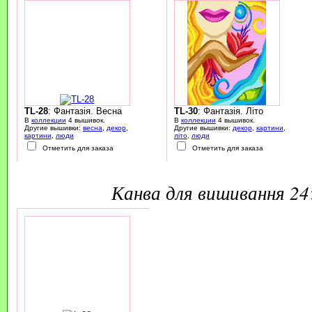
TL-28
: Фантазія. Весна
TL-30
: Фантазія. Літо
В
коллекции
4 вышивок.
В
коллекции
4 вышивок.
Другие вышивки:
весна
,
декор
,
Другие вышивки:
декор
,
картини
,
картини
,
люди
літо
,
люди
Отметить для заказа
Отметить для заказа
канва для вишивання 2