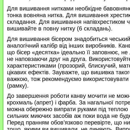
Для вишивання нитками необхідне бавовняне
тонка вовняна нитка. Для вишивання хрести
складання. Для вишивання напівхрестиком 
вишивайте в повну нитку (6 складань).
Для вишивання бісером знадобиться чеський 
аналогічний калібр від інших виробників. Кан
що бісер «десятка» ідеально її заповнює, не
не наповзаючи друг на друга. Використовуйте
характеристиками (прозорий, блискучий, ма
цікавих ефектів. Зауважте, що вишивка таког
важкою, тож рекомендуємо використовувати
(рамку).
До завершення роботи канву мочити не можн
крохмаль (апрет) і фарба. За нагальної потр
можна обережно випрати руками під теплою
сильних миючих засобів аж поки вода не буд
Перед пранням обов’язково перевірте, що нитк
тощо, якими ви вишивали, не линяють. Випр