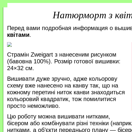
Натюрморт з кві
Перед вами подробная информация о выши
квітами
.
Страмін Zweigart з нанесеним рисунком
(бавовна 100%). Розмір готової вишивки:
24×32 см.
Вишивати дуже зручно, адже кольорову
схему вже нанесено на канву так, що на
кожному перетині ниток канви знаходиться
кольоровий квадратик, тож помилитися
просто неможливо.
Цю роботу можна вишивати нитками,
бісером або комбінувати різні техніки (напр
нитками, а об’єкти переднього плану — бісер