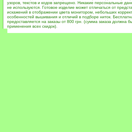
узоров, текстов и кодов запрещено. Никакие персональные дан
не используются. Готовое изделие может отличаться от предст
искажений в отображении цвета монитором, небольших коррек
особенностей вышивания и отличий в подборе ниток. Бесплат
предоставляется на заказы от 800 грн. (сумма заказа должна бы
применения всех скидок).