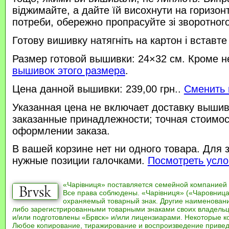
віджимайте, а дайте їй висохнути на горизонт
потреби, обережно пропрасуйте зі зворотного 
Готову вишивку натягніть на картон і вставте
Размер готовой вышивки: 24×32 см. Кроме н
вышивок этого размера
.
Цена данной вышивки: 239,00 грн..
Сменить 
Указанная цена не включает доставку вышив
заказанные принадлежности; точная стоимос
оформлении заказа.
В вашей корзине нет ни одного товара. Для 
нужные позиции галочками.
Посмотреть усло
«Чарівниця» поставляется семейной компанией
Все права соблюдены. «Чарівниця» («Чаровница
охраняемый товарный знак. Другие наименован
либо зарегистрированными товарными знаками своих владель
и/или подготовлены «Брвск» и/или лицензиарами. Некоторые к
Любое копирование, тиражирование и воспроизведение привед