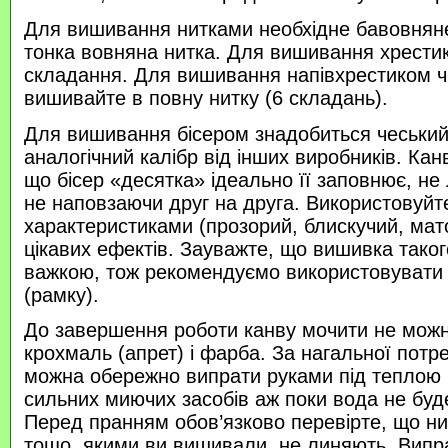
Для вишивання нитками необхідне бавовняне
тонка вовняна нитка. Для вишивання хрести
складання. Для вишивання напівхрестиком 
вишивайте в повну нитку (6 складань).
Для вишивання бісером знадобиться чеський 
аналогічний калібр від інших виробників. Кан
що бісер «десятка» ідеально її заповнює, не
не наповзаючи друг на друга. Використовуйте
характеристиками (прозорий, блискучий, ма
цікавих ефектів. Зауважте, що вишивка таког
важкою, тож рекомендуємо використовувати
(рамку).
До завершення роботи канву мочити не можн
крохмаль (апрет) і фарба. За нагальної потр
можна обережно випрати руками під теплою
сильних миючих засобів аж поки вода не буд
Перед пранням обов’язково перевірте, що нитк
тощо, якими ви вишивали, не линяють. Випр