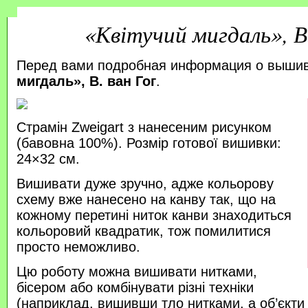
«Квітучий мигдаль», В.
Перед вами подробная информация о выши
мигдаль», В. ван Гог
.
Страмін Zweigart з нанесеним рисунком
(бавовна 100%). Розмір готової вишивки:
24×32 см.
Вишивати дуже зручно, адже кольорову
схему вже нанесено на канву так, що на
кожному перетині ниток канви знаходиться
кольоровий квадратик, тож помилитися
просто неможливо.
Цю роботу можна вишивати нитками,
бісером або комбінувати різні техніки
(наприклад, вишивши тло нитками, а об’єкт