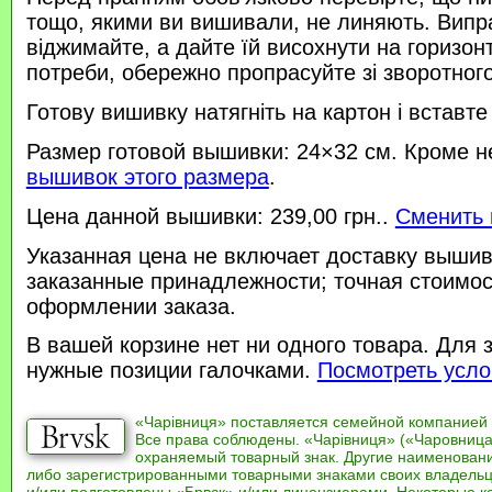
тощо, якими ви вишивали, не линяють. Випр
віджимайте, а дайте їй висохнути на горизонт
потреби, обережно пропрасуйте зі зворотного 
Готову вишивку натягніть на картон і вставте
Размер готовой вышивки: 24×32 см. Кроме н
вышивок этого размера
.
Цена данной вышивки: 239,00 грн..
Сменить 
Указанная цена не включает доставку вышив
заказанные принадлежности; точная стоимос
оформлении заказа.
В вашей корзине нет ни одного товара. Для 
нужные позиции галочками.
Посмотреть усло
«Чарівниця» поставляется семейной компанией
Все права соблюдены. «Чарівниця» («Чаровница
охраняемый товарный знак. Другие наименован
либо зарегистрированными товарными знаками своих владель