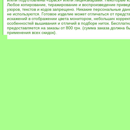
и/или подготовлены «Брвск» и/или лицензиарами. Некоторые к
Любое копирование, тиражирование и воспроизведение привед
узоров, текстов и кодов запрещено. Никакие персональные дан
не используются. Готовое изделие может отличаться от предст
искажений в отображении цвета монитором, небольших коррек
особенностей вышивания и отличий в подборе ниток. Бесплат
предоставляется на заказы от 800 грн. (сумма заказа должна бы
применения всех скидок).