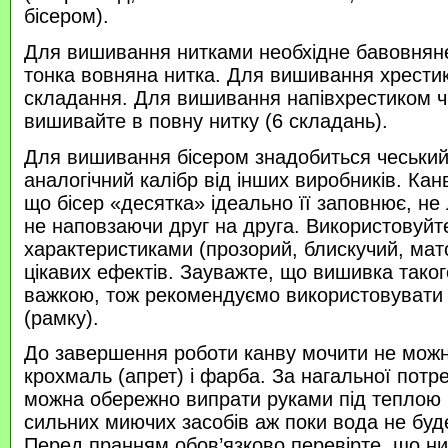
бісером).
Для вишивання нитками необхідне бавовняне
тонка вовняна нитка. Для вишивання хрести
складання. Для вишивання напівхрестиком 
вишивайте в повну нитку (6 складань).
Для вишивання бісером знадобиться чеський 
аналогічний калібр від інших виробників. Кан
що бісер «десятка» ідеально її заповнює, не
не наповзаючи друг на друга. Використовуйте
характеристиками (прозорий, блискучий, ма
цікавих ефектів. Зауважте, що вишивка таког
важкою, тож рекомендуємо використовувати
(рамку).
До завершення роботи канву мочити не можн
крохмаль (апрет) і фарба. За нагальної потр
можна обережно випрати руками під теплою
сильних миючих засобів аж поки вода не буд
Перед пранням обов’язково перевірте, що нитк