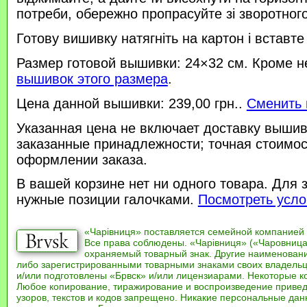
потреби, обережно пропрасуйте зі зворотного 
Готову вишивку натягніть на картон і вставте
Размер готовой вышивки: 24×32 см. Кроме н
вышивок этого размера
.
Цена данной вышивки: 239,00 грн..
Сменить 
Указанная цена не включает доставку вышив
заказанные принадлежности; точная стоимос
оформлении заказа.
В вашей корзине нет ни одного товара. Для 
нужные позиции галочками.
Посмотреть усло
«Чарівниця» поставляется семейной компанией
Все права соблюдены. «Чарівниця» («Чаровница
охраняемый товарный знак. Другие наименован
либо зарегистрированными товарными знаками своих владель
и/или подготовлены «Брвск» и/или лицензиарами. Некоторые к
Любое копирование, тиражирование и воспроизведение привед
узоров, текстов и кодов запрещено. Никакие персональные дан