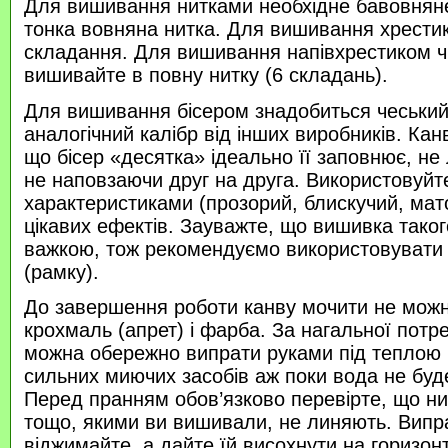
Для вишивання нитками необхідне бавовняне
тонка вовняна нитка. Для вишивання хрести
складання. Для вишивання напівхрестиком 
вишивайте в повну нитку (6 складань).
Для вишивання бісером знадобиться чеський 
аналогічний калібр від інших виробників. Кан
що бісер «десятка» ідеально її заповнює, не
не наповзаючи друг на друга. Використовуйте
характеристиками (прозорий, блискучий, ма
цікавих ефектів. Зауважте, що вишивка таког
важкою, тож рекомендуємо використовувати
(рамку).
До завершення роботи канву мочити не можн
крохмаль (апрет) і фарба. За нагальної потр
можна обережно випрати руками під теплою
сильних миючих засобів аж поки вода не буд
Перед пранням обов’язково перевірте, що нитк
тощо, якими ви вишивали, не линяють. Випр
віджимайте, а дайте їй висохнути на горизонт