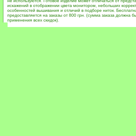
не используются. Готовое изделие может отличаться от предст
искажений в отображении цвета монитором, небольших коррек
особенностей вышивания и отличий в подборе ниток. Бесплат
предоставляется на заказы от 800 грн. (сумма заказа должна бы
применения всех скидок).