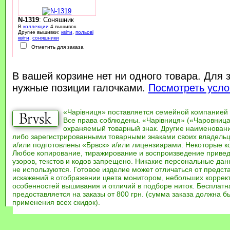
N-1319
: Соняшник
В
коллекции
4 вышивок.
Другие вышивки:
квіти
,
польові
квіти
,
соняшники
Отметить для заказа
В вашей корзине нет ни одного товара. Для 
нужные позиции галочками.
Посмотреть усло
«Чарівниця» поставляется семейной компанией
Все права соблюдены. «Чарівниця» («Чаровница
охраняемый товарный знак. Другие наименован
либо зарегистрированными товарными знаками своих владель
и/или подготовлены «Брвск» и/или лицензиарами. Некоторые к
Любое копирование, тиражирование и воспроизведение привед
узоров, текстов и кодов запрещено. Никакие персональные дан
не используются. Готовое изделие может отличаться от предст
искажений в отображении цвета монитором, небольших коррек
особенностей вышивания и отличий в подборе ниток. Бесплат
предоставляется на заказы от 800 грн. (сумма заказа должна бы
применения всех скидок).