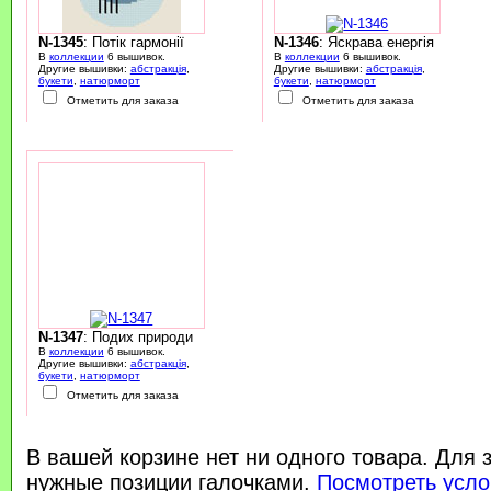
N-1345
: Потік гармонії
N-1346
: Яскрава енергія
В
коллекции
6 вышивок.
В
коллекции
6 вышивок.
Другие вышивки:
абстракція
,
Другие вышивки:
абстракція
,
букети
,
натюрморт
букети
,
натюрморт
Отметить для заказа
Отметить для заказа
N-1347
: Подих природи
В
коллекции
6 вышивок.
Другие вышивки:
абстракція
,
букети
,
натюрморт
Отметить для заказа
В вашей корзине нет ни одного товара. Для 
нужные позиции галочками.
Посмотреть усло