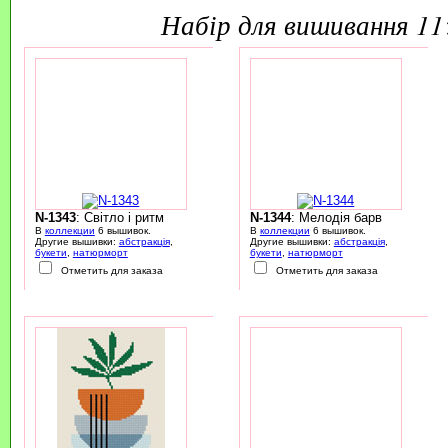
набір для вишивання 1
N-1343
: Світло і ритм
N-1344
: Мелодія барв
В
коллекции
6 вышивок.
В
коллекции
6 вышивок.
Другие вышивки:
абстракція
,
Другие вышивки:
абстракція
,
букети
,
натюрморт
букети
,
натюрморт
Отметить для заказа
Отметить для заказа