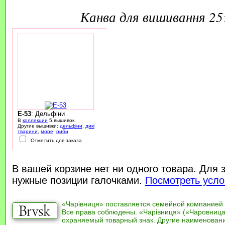
канва для вишивання 2
E-53
: Дельфіни
В
коллекции
5 вышивок.
Другие вышивки:
дельфіни
,
дикі
тварини
,
море
,
риби
Отметить для заказа
В вашей корзине нет ни одного товара. Для 
нужные позиции галочками.
Посмотреть усло
«Чарівниця» поставляется семейной компанией
Все права соблюдены. «Чарівниця» («Чаровница
охраняемый товарный знак. Другие наименован