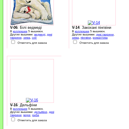
V-06
: Білі ведмеді
V-14
: Закохані пінгвіни
В
коллекции
5 вышивок.
В
коллекции
5 вышивок.
Другие вышивки:
ведмеді
,
дикі
Другие вышивки:
дикі тварини
,
тварини
,
зима
,
сніг
зима
,
пінгвіни
,
романтика
Отметить для заказа
Отметить для заказа
V-16
: Дельфіни
В
коллекции
5 вышивок.
Другие вышивки:
дельфіни
,
дикі
тварини
,
море
,
риби
Отметить для заказа