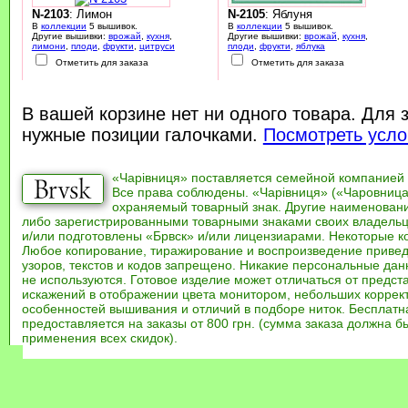
N-2103
: Лимон
N-2105
: Яблуня
В
коллекции
5 вышивок.
В
коллекции
5 вышивок.
Другие вышивки:
врожай
,
кухня
,
Другие вышивки:
врожай
,
кухня
,
лимони
,
плоди
,
фрукти
,
цитруси
плоди
,
фрукти
,
яблука
Отметить для заказа
Отметить для заказа
В вашей корзине нет ни одного товара. Для 
нужные позиции галочками.
Посмотреть усло
«Чарівниця» поставляется семейной компанией
Все права соблюдены. «Чарівниця» («Чаровница
охраняемый товарный знак. Другие наименован
либо зарегистрированными товарными знаками своих владель
и/или подготовлены «Брвск» и/или лицензиарами. Некоторые к
Любое копирование, тиражирование и воспроизведение привед
узоров, текстов и кодов запрещено. Никакие персональные дан
не используются. Готовое изделие может отличаться от предст
искажений в отображении цвета монитором, небольших коррек
особенностей вышивания и отличий в подборе ниток. Бесплат
предоставляется на заказы от 800 грн. (сумма заказа должна бы
применения всех скидок).