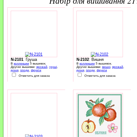
набір для вишивання 2
N-2101
: Груша
N-2102
: Вишня
В
коллекции
5 вышивок.
В
коллекции
5 вышивок.
Другие вышивки:
врожай
,
груші
,
Другие вышивки:
вишні
,
врожай
,
кухня
,
плоди
,
фрукти
кухня
,
плоди
,
фрукти
Отметить для заказа
Отметить для заказа