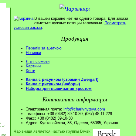
В вашей корзине нет ни одного товара. Для заказа
отметьте нужные позиции галочками.
Посмотреть
условия заказа
.
Продукция
Перелік за абеткою
Новинки
Літні сюжети
Картини
Квіти
Канва с рисунком (страмин Zweigart)
Канва с рисунком (наборы)
Наборы для вышивания крестом
Контактная информация
Электронная почта:
info@charivnytsya.com
Телефоны: +38 (0482) 39·10·30, (067) 48·11·229
Факс: +38 (0482) 39·10·30
Адрес: Кустанайская, 36, Одесса, 65085, Украина
й
» и/
Чарівниця является частью группы Brvsk:
т 800