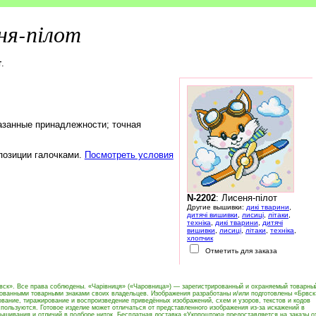
ня-пілот
т
.
азанные принадлежности; точная
 позиции галочками.
Посмотреть условия
N-2202
: Лисеня-пілот
Другие вышивки:
дикі тварини
,
дитячі вишивки
,
лисиці
,
літаки
,
техніка
,
дикі тварини
,
дитячі
вишивки
,
лисиці
,
літаки
,
техніка
,
хлопчик
Отметить для заказа
вск». Все права соблюдены. «Чарівниця» («Чаровница») — зарегистрированный и охраняемый товарны
рованными товарными знаками своих владельцев. Изображения разработаны и/или подготовлены «Брвск
вание, тиражирование и воспроизведение приведённых изображений, схем и узоров, текстов и кодов
пользуются. Готовое изделие может отличаться от представленного изображения из-за искажений в
ышивания и отличий в подборе ниток. Бесплатная доставка «Укрпоштою» предоставляется на заказы о