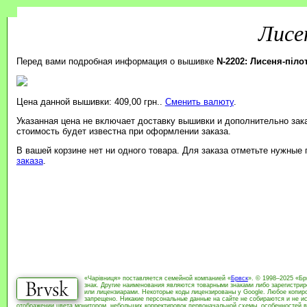
Лисе
Перед вами подробная информация о вышивке
N-2202: Лисеня-піло
Цена данной вышивки: 409,00 грн..
Сменить валюту
.
Указанная цена не включает доставку вышивки и дополнительно зак
стоимость будет известна при оформлении заказа.
В вашей корзине нет ни одного товара. Для заказа отметьте нужные
заказа
.
«Чарівниця» поставляется семейной компанией «
Брвск
». © 1998–2025 «Бр
знак. Другие наименования являются товарными знаками либо зарегистри
или лицензиарами. Некоторые коды лицензированы у Google. Любое копиро
запрещено. Никакие персональные данные на сайте не собираются и не ис
отображении цвета монитором, небольших корректировок первоначальной схемы, особенностей в