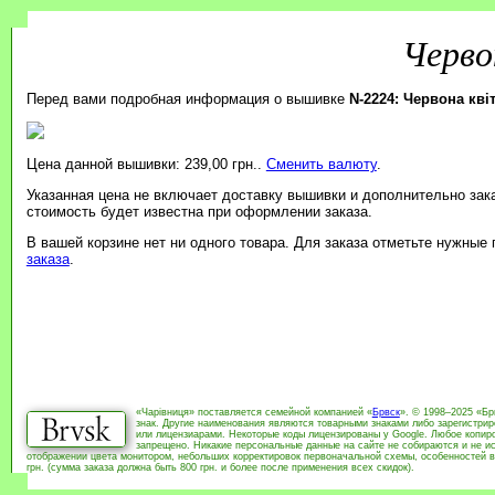
Черво
Перед вами подробная информация о вышивке
N-2224: Червона кві
Цена данной вышивки: 239,00 грн..
Сменить валюту
.
Указанная цена не включает доставку вышивки и дополнительно зак
стоимость будет известна при оформлении заказа.
В вашей корзине нет ни одного товара. Для заказа отметьте нужные
заказа
.
«Чарівниця» поставляется семейной компанией «
Брвск
». © 1998–2025 «Бр
знак. Другие наименования являются товарными знаками либо зарегистри
или лицензиарами. Некоторые коды лицензированы у Google. Любое копиро
запрещено. Никакие персональные данные на сайте не собираются и не ис
отображении цвета монитором, небольших корректировок первоначальной схемы, особенностей в
грн. (сумма заказа должна быть 800 грн. и более после применения всех скидок).