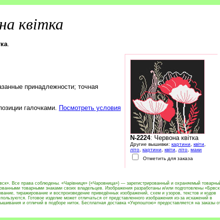
на квітка
тка
.
азанные принадлежности; точная
 позиции галочками.
Посмотреть условия
N-2224
: Червона квітка
Другие вышивки:
картини
,
квіти
,
літо
,
картини
,
квіти
,
літо
,
маки
Отметить для заказа
вск». Все права соблюдены. «Чарівниця» («Чаровница») — зарегистрированный и охраняемый товарны
рованными товарными знаками своих владельцев. Изображения разработаны и/или подготовлены «Брвск
вание, тиражирование и воспроизведение приведённых изображений, схем и узоров, текстов и кодов
пользуются. Готовое изделие может отличаться от представленного изображения из-за искажений в
ышивания и отличий в подборе ниток. Бесплатная доставка «Укрпоштою» предоставляется на заказы о