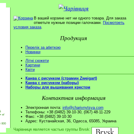
В вашей корзине нет ни одного товара. Для заказа
отметьте нужные позиции галочками.
Посмотреть
условия заказа
.
Продукция
Перелік за абеткою
Новинки
Літні сюжети
Картини
Квіти
Канва с рисунком (страмин Zweigart)
Канва с рисунком (наборы)
Наборы для вышивания крестом
Контактная информация
Электронная почта:
info@charivnytsya.com
Телефоны: +38 (0482) 39·10·30, (067) 48·11·229
й
» и/
Факс: +38 (0482) 39·10·30
Адрес: Кустанайская, 36, Одесса, 65085, Украина
т 800
Чарівниця является частью группы Brvsk: