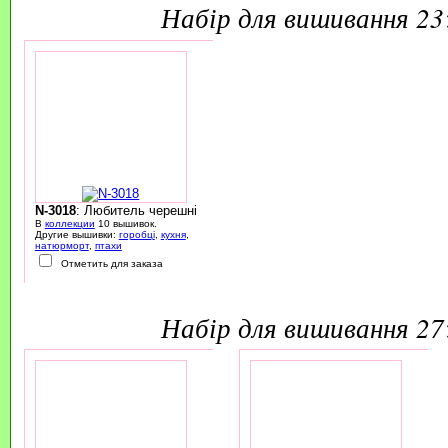
набір для вишивання 2
N-3018
: Любитель черешні
В
коллекции
10 вышивок.
Другие вышивки:
горобці
,
кухня
,
натюрморт
,
птахи
Отметить для заказа
набір для вишивання 2