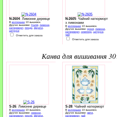
N-2604
: Лимонне деревце
N-2605
: Чайний натюрморт
В
коллекции
10 вышивок.
з лимонами
Другие вышивки:
Італія
,
лимони
,
В
коллекции
10 вышивок.
натюрморт
,
плоди
,
фрукти
,
Другие вышивки:
кухня
,
лимони
,
цитруси
натюрморт
,
семплер
,
цитруси
,
чай
Отметить для заказа
Отметить для заказа
канва для вишивання 3
S-26
: Лимонне деревце
S-28
: Чайний натюрморт
В
коллекции
10 вышивок.
В
коллекции
10 вышивок.
Другие вышивки:
лимони
,
Другие вышивки:
квіти
,
натюрморт
,
плоди
,
фрукти
,
натюрморт
,
чай