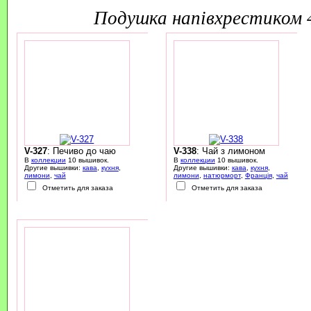
подушка напівхрестиком
V-327
: Печиво до чаю
V-338
: Чай з лимоном
В
коллекции
10 вышивок.
В
коллекции
10 вышивок.
Другие вышивки:
кава
,
кухня
,
Другие вышивки:
кава
,
кухня
,
лимони
,
чай
лимони
,
натюрморт
,
Франція
,
чай
Отметить для заказа
Отметить для заказа