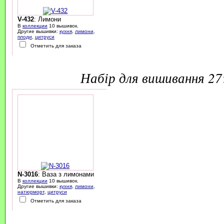
V-432
: Лимони
В
коллекции
10 вышивок.
Другие вышивки:
кухня
,
лимони
,
плоди
,
цитруси
Отметить для заказа
набір для вишивання 2
N-3016
: Ваза з лимонами
В
коллекции
10 вышивок.
Другие вышивки:
кухня
,
лимони
,
натюрморт
,
цитруси
Отметить для заказа