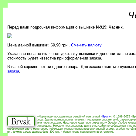
Ч
Перед вами подробная информация о вышивке
N-919: Часник
.
Цена данной вышивки: 69,90 грн..
Сменить валюту
.
Указанная цена не включает доставку вышивки и дополнительно зак
стоимость будет известна при оформлении заказа.
В вашей корзине нет ни одного товара. Для заказа отметьте нужные
заказа
.
«Чарівниця» поставляется семейной компанией «
Брвск
». © 1998–2025 «Бр
знак. Другие наименования являются товарными знаками либо зарегистри
или лицензиарами. Некоторые коды лицензированы у Google. Любое копиро
запрещено. Никакие персональные данные на сайте не собираются и не ис
отображении цвета монитором, небольших корректировок первоначальной схемы, особенностей в
грн. (сумма заказа должна быть 800 грн. и более после применения всех скидок).