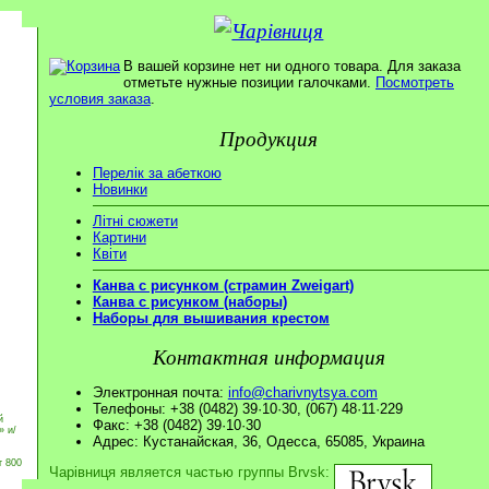
В вашей корзине нет ни одного товара. Для заказа
отметьте нужные позиции галочками.
Посмотреть
условия заказа
.
Продукция
Перелік за абеткою
Новинки
Літні сюжети
Картини
Квіти
Канва с рисунком (страмин Zweigart)
Канва с рисунком (наборы)
Наборы для вышивания крестом
Контактная информация
Электронная почта:
info@charivnytsya.com
Телефоны: +38 (0482) 39·10·30, (067) 48·11·229
й
Факс: +38 (0482) 39·10·30
» и/
Адрес: Кустанайская, 36, Одесса, 65085, Украина
т 800
Чарівниця является частью группы Brvsk: