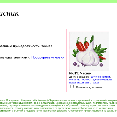
асник
азанные принадлежности; точная
 позиции галочками.
Посмотреть условия
N-919
: Часник
Другие вышивки:
дитячі вишивки
,
кухня
,
натюрморт
,
дитячі вишивки
,
кухня
,
натюрморт
,
овочі
Отметить для заказа
вск». Все права соблюдены. «Чарівниця» («Чаровница») — зарегистрированный и охраняемый товарны
рованными товарными знаками своих владельцев. Изображения разработаны и/или подготовлены «Брвск
вание, тиражирование и воспроизведение приведённых изображений, схем и узоров, текстов и кодов
пользуются. Готовое изделие может отличаться от представленного изображения из-за искажений в
ышивания и отличий в подборе ниток. Бесплатная доставка «Укрпоштою» предоставляется на заказы о