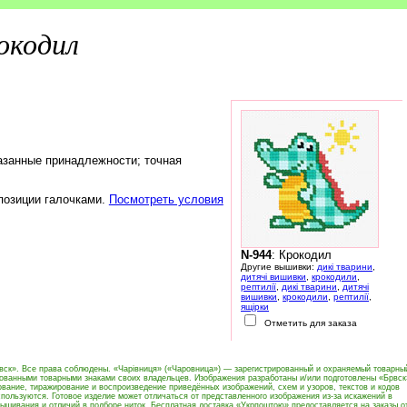
окодил
азанные принадлежности; точная
 позиции галочками.
Посмотреть условия
N-944
: Крокодил
Другие вышивки:
дикі тварини
,
дитячі вишивки
,
крокодили
,
рептилії
,
дикі тварини
,
дитячі
вишивки
,
крокодили
,
рептилії
,
ящірки
Отметить для заказа
вск». Все права соблюдены. «Чарівниця» («Чаровница») — зарегистрированный и охраняемый товарны
рованными товарными знаками своих владельцев. Изображения разработаны и/или подготовлены «Брвск
вание, тиражирование и воспроизведение приведённых изображений, схем и узоров, текстов и кодов
пользуются. Готовое изделие может отличаться от представленного изображения из-за искажений в
ышивания и отличий в подборе ниток. Бесплатная доставка «Укрпоштою» предоставляется на заказы о