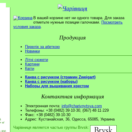
В вашей корзине нет ни одного товара. Для заказа
отметьте нужные позиции галочками.
Посмотреть
условия заказа
.
Продукция
Перелік за абеткою
Новинки
Літні сюжети
Картини
Квіти
Канва с рисунком (страмин Zweigart)
Канва с рисунком (наборы)
Наборы для вышивания крестом
Контактная информация
Электронная почта:
info@charivnytsya.com
Телефоны: +38 (0482) 39·10·30, (067) 48·11·229
Факс: +38 (0482) 39·10·30
Адрес: Кустанайская, 36, Одесса, 65085, Украина
й
» и/
Чарівниця является частью группы Brvsk:
т 800