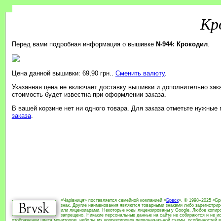
Кр
Перед вами подробная информация о вышивке
N-944: Крокодил
.
Цена данной вышивки: 69,90 грн..
Сменить валюту
.
Указанная цена не включает доставку вышивки и дополнительно зак
стоимость будет известна при оформлении заказа.
В вашей корзине нет ни одного товара. Для заказа отметьте нужные
заказа
.
«Чарівниця» поставляется семейной компанией «
Брвск
». © 1998–2025 «Бр
знак. Другие наименования являются товарными знаками либо зарегистри
или лицензиарами. Некоторые коды лицензированы у Google. Любое копиро
запрещено. Никакие персональные данные на сайте не собираются и не ис
отображении цвета монитором, небольших корректировок первоначальной схемы, особенностей в