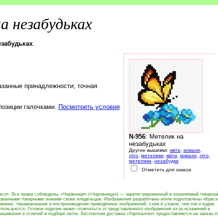
а незабудьках
езабудьках
.
азанные принадлежности; точная
 позиции галочками.
Посмотреть условия
N-956
: Метелик на
незабудьках
Другие вышивки:
квіти
,
комахи
,
літо
,
метелики
,
квіти
,
комахи
,
літо
,
метелики
,
незабудки
Отметить для заказа
вск». Все права соблюдены. «Чарівниця» («Чаровница») — зарегистрированный и охраняемый товарны
рованными товарными знаками своих владельцев. Изображения разработаны и/или подготовлены «Брвск
вание, тиражирование и воспроизведение приведённых изображений, схем и узоров, текстов и кодов
пользуются. Готовое изделие может отличаться от представленного изображения из-за искажений в
ышивания и отличий в подборе ниток. Бесплатная доставка «Укрпоштою» предоставляется на заказы о