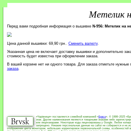
Метелик н
Перед вами подробная информация о вышивке
N-956: Метелик на н
Цена данной вышивки: 69,90 грн..
Сменить валюту
.
Указанная цена не включает доставку вышивки и дополнительно зак
стоимость будет известна при оформлении заказа.
В вашей корзине нет ни одного товара. Для заказа отметьте нужные
заказа
.
«Чарівниця» поставляется семейной компанией «
Брвск
». © 1998–2025 «Бр
знак. Другие наименования являются товарными знаками либо зарегистри
или лицензиарами. Некоторые коды лицензированы у Google. Любое копиро
запрещено. Никакие персональные данные на сайте не собираются и не ис
отображении цвета монитором, небольших корректировок первоначальной схемы, особенностей в