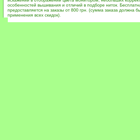
искажений в отображении цвета монитором, небольших коррек
особенностей вышивания и отличий в подборе ниток. Бесплат
предоставляется на заказы от 800 грн. (сумма заказа должна бы
применения всех скидок).