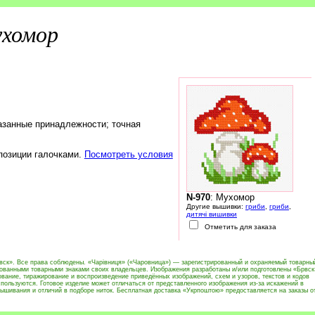
хомор
азанные принадлежности; точная
 позиции галочками.
Посмотреть условия
N-970
: Мухомор
Другие вышивки:
гриби
,
гриби
,
дитячі вишивки
Отметить для заказа
вск». Все права соблюдены. «Чарівниця» («Чаровница») — зарегистрированный и охраняемый товарны
рованными товарными знаками своих владельцев. Изображения разработаны и/или подготовлены «Брвск
вание, тиражирование и воспроизведение приведённых изображений, схем и узоров, текстов и кодов
пользуются. Готовое изделие может отличаться от представленного изображения из-за искажений в
ышивания и отличий в подборе ниток. Бесплатная доставка «Укрпоштою» предоставляется на заказы о