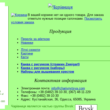
В вашей корзине нет ни одного товара. Для заказа
отметьте нужные позиции галочками.
Посмотреть
условия заказа
.
Продукция
Перелік за абеткою
Новинки
Літні сюжети
Картини
Квіти
Канва с рисунком (страмин Zweigart)
Канва с рисунком (наборы)
Наборы для вышивания крестом
Контактная информация
Электронная почта:
info@charivnytsya.com
Телефоны: +38 (0482) 39·10·30, (067) 48·11·229
й
» и/
Факс: +38 (0482) 39·10·30
Адрес: Кустанайская, 36, Одесса, 65085, Украина
т 800
Чарівниця является частью группы Brvsk: