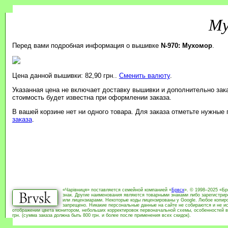
Му
Перед вами подробная информация о вышивке
N-970: Мухомор
.
Цена данной вышивки: 82,90 грн..
Сменить валюту
.
Указанная цена не включает доставку вышивки и дополнительно зак
стоимость будет известна при оформлении заказа.
В вашей корзине нет ни одного товара. Для заказа отметьте нужные
заказа
.
«Чарівниця» поставляется семейной компанией «
Брвск
». © 1998–2025 «Бр
знак. Другие наименования являются товарными знаками либо зарегистри
или лицензиарами. Некоторые коды лицензированы у Google. Любое копиро
запрещено. Никакие персональные данные на сайте не собираются и не ис
отображении цвета монитором, небольших корректировок первоначальной схемы, особенностей в
грн. (сумма заказа должна быть 800 грн. и более после применения всех скидок).