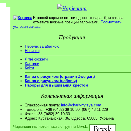
В вашей корзине нет ни одного товара. Для заказа
отметьте нужные позиции галочками.
Посмотреть
условия заказа
.
Продукция
Перелік за абеткою
Новинки
Літні сюжети
Картини
Квіти
Канва с рисунком (страмин Zweigart)
Канва с рисунком (наборы)
Наборы для вышивания крестом
Контактная информация
Электронная почта:
info@charivnytsya.com
Телефоны: +38 (0482) 39·10·30, (067) 48·11·229
Факс: +38 (0482) 39·10·30
Адрес: Кустанайская, 36, Одесса, 65085, Украина
Чарівниця является частью группы Brvsk: