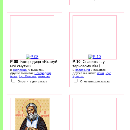
P-08
: Богородиця «Втамуй
P-10
: Спаситель у
мої смутки»
терновому вінці
В
коллекции
9 вышивок.
В
коллекции
9 вышивок.
Другие вышивки:
Богородиця
,
Другие вышивки:
ікони
,
Ісус
ікони
,
Ісус Христос
,
молитви
Христос
Отметить для заказа
Отметить для заказа