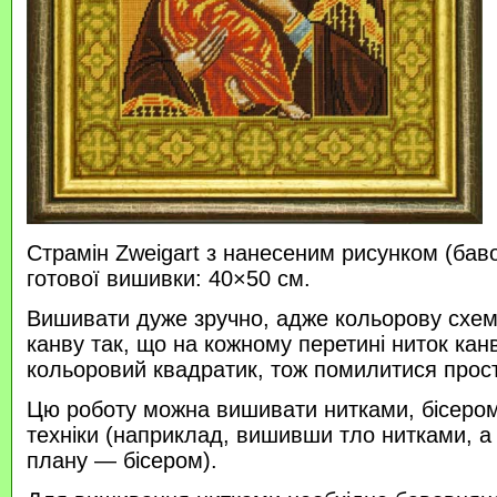
Страмін Zweigart з нанесеним рисунком (бав
готової вишивки: 40×50 см.
Вишивати дуже зручно, адже кольорову схем
канву так, що на кожному перетині ниток кан
кольоровий квадратик, тож помилитися прос
Цю роботу можна вишивати нитками, бісером 
техніки (наприклад, вишивши тло нитками, а
плану — бісером).