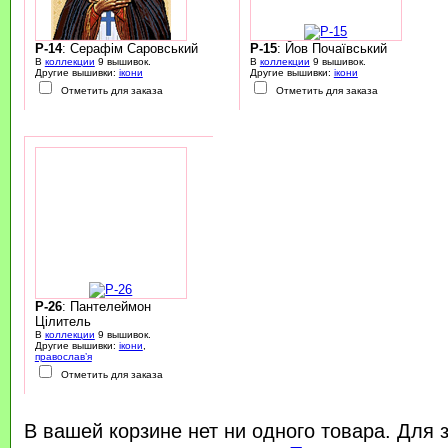
P-14
: Серафім Саровський
P-15
: Йов Почаївський
В
коллекции
9 вышивок.
В
коллекции
9 вышивок.
Другие вышивки:
ікони
Другие вышивки:
ікони
Отметить для заказа
Отметить для заказа
P-26
: Пантелеймон
Цілитель
В
коллекции
9 вышивок.
Другие вышивки:
ікони
,
православ’я
Отметить для заказа
В вашей корзине нет ни одного товара. Для 