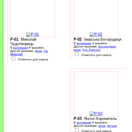
P-01
: Миколай
P-02
: Іверська Богородиця
Чудотворець
В
коллекции
9 вышивок.
Другие вышивки:
Богородиця
,
В
коллекции
9 вышивок.
ікони
,
Ісус Христос
Другие вышивки:
ікони
,
Св.
Миколай
Отметить для заказа
Отметить для заказа
P-03
: Янгол-Хоронитель
В
коллекции
9 вышивок.
Другие вышивки:
ікони
,
янголи
Отметить для заказа