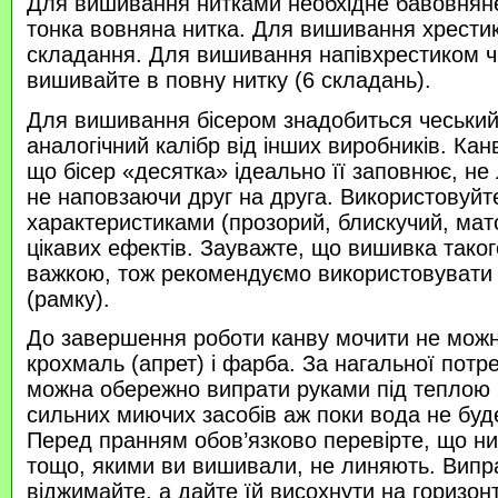
Для вишивання нитками необхідне бавовняне
тонка вовняна нитка. Для вишивання хрести
складання. Для вишивання напівхрестиком 
вишивайте в повну нитку (6 складань).
Для вишивання бісером знадобиться чеський 
аналогічний калібр від інших виробників. Кан
що бісер «десятка» ідеально її заповнює, не
не наповзаючи друг на друга. Використовуйте
характеристиками (прозорий, блискучий, ма
цікавих ефектів. Зауважте, що вишивка таког
важкою, тож рекомендуємо використовувати
(рамку).
До завершення роботи канву мочити не можн
крохмаль (апрет) і фарба. За нагальної потр
можна обережно випрати руками під теплою
сильних миючих засобів аж поки вода не буд
Перед пранням обов’язково перевірте, що нитк
тощо, якими ви вишивали, не линяють. Випр
віджимайте, а дайте їй висохнути на горизонт