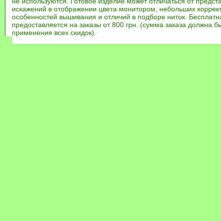
не используются. Готовое изделие может отличаться от предст
искажений в отображении цвета монитором, небольших коррек
особенностей вышивания и отличий в подборе ниток. Бесплат
предоставляется на заказы от 800 грн. (сумма заказа должна бы
применения всех скидок).