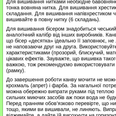
Для вишивання нитками необхідне бавовняне
тонка вовняна нитка. Для вишивання хрести
складання. Для вишивання напівхрестиком 
вишивайте в повну нитку (6 складань).
Для вишивання бісером знадобиться чеський 
аналогічний калібр від інших виробників. Кан
що бісер «десятка» ідеально її заповнює, не
не наповзаючи друг на друга. Використовуйте
характеристиками (прозорий, блискучий, ма
цікавих ефектів. Зауважте, що вишивка таког
важкою, тож рекомендуємо використовувати
(рамку).
До завершення роботи канву мочити не можн
крохмаль (апрет) і фарба. За нагальної потр
можна обережно випрати руками під теплою
сильних миючих засобів аж поки вода не буд
Перед пранням обов’язково перевірте, що нитк
тощо, якими ви вишивали, не линяють. Випр
віджимайте, а дайте їй висохнути на горизонт