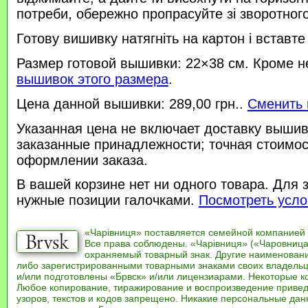
потреби, обережно пропрасуйте зі зворотного 
Готову вишивку натягніть на картон і вставте
Размер готовой вышивки: 22×38 см. Кроме н
вышивок этого размера
.
Цена данной вышивки: 289,00 грн..
Сменить 
Указанная цена не включает доставку вышив
заказанные принадлежности; точная стоимос
оформлении заказа.
В вашей корзине нет ни одного товара. Для 
нужные позиции галочками.
Посмотреть усло
«Чарівниця» поставляется семейной компанией
Все права соблюдены. «Чарівниця» («Чаровница
охраняемый товарный знак. Другие наименован
либо зарегистрированными товарными знаками своих владель
и/или подготовлены «Брвск» и/или лицензиарами. Некоторые к
Любое копирование, тиражирование и воспроизведение привед
узоров, текстов и кодов запрещено. Никакие персональные дан