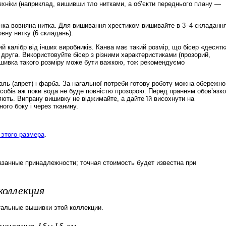
ехніки (наприклад, вишивши тло нитками, а об’єкти переднього плану —
нка вовняна нитка. Для вишивання хрестиком вишивайте в 3–4 складання
ну нитку (6 складань).
й калібр від інших виробників. Канва має такий розмір, що бісер «десятк
 друга. Використовуйте бісер з різними характеристиками (прозорий,
ишивка такого розміру може бути важкою, тож рекомендуємо
ль (апрет) і фарба. За нагальної потреби готову роботу можна обережно
обів аж поки вода не буде повністю прозорою. Перед пранням обов’язк
няють. Випрану вишивку не віджимайте, а дайте їй висохнути на
ого боку і через тканину.
этого размера
.
азанные принадлежности; точная стоимость будет известна при
коллекция
тальные вышивки этой коллекции.
вишивання 15×15 см