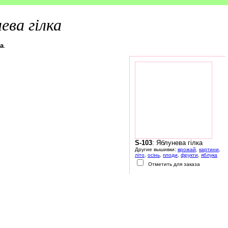
ева гілка
ка
.
S-103
: Яблунева гілка
Другие вышивки:
врожай
,
картини
,
літо
,
осінь
,
плоди
,
фрукти
,
яблука
Отметить для заказа