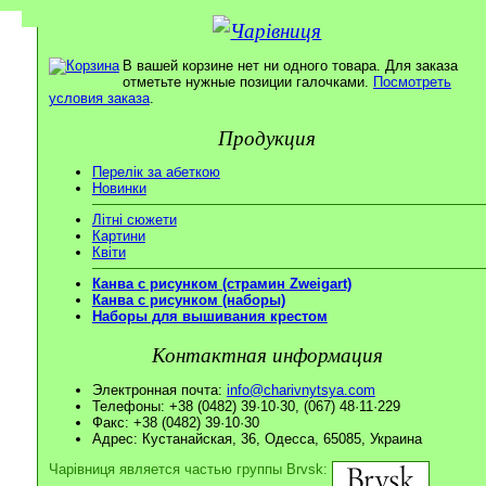
В вашей корзине нет ни одного товара. Для заказа
отметьте нужные позиции галочками.
Посмотреть
условия заказа
.
Продукция
Перелік за абеткою
Новинки
Літні сюжети
Картини
Квіти
Канва с рисунком (страмин Zweigart)
Канва с рисунком (наборы)
Наборы для вышивания крестом
Контактная информация
Электронная почта:
info@charivnytsya.com
Телефоны: +38 (0482) 39·10·30, (067) 48·11·229
Факс: +38 (0482) 39·10·30
Адрес: Кустанайская, 36, Одесса, 65085, Украина
Чарівниця является частью группы Brvsk: