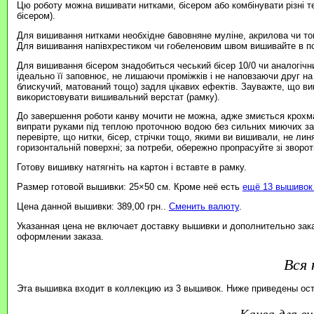
Цю роботу можна вишивати нитками, бісером або комбінувати різні т
бісером).
Для вишивання нитками необхідне бавовняне муліне, акрилова чи то
Для вишивання напівхрестиком чи гобеленовим швом вишивайте в пов
Для вишивання бісером знадобиться чеський бісер 10/0 чи аналогічни
ідеально її заповнює, не лишаючи проміжків і не наповзаючи друг на
блискучий, матований тощо) задля цікавих ефектів. Зауважте, що в
використовувати вишивальний верстат (рамку).
До завершення роботи канву мочити не можна, адже змиється крохма
випрати руками під теплою проточною водою без сильних миючих зас
перевірте, що нитки, бісер, стрічки тощо, якими ви вишивали, не ли
горизонтальній поверхні; за потреби, обережно пропрасуйте зі зворотн
Готову вишивку натягніть на картон і вставте в рамку.
Размер готовой вышивки: 25×50 см. Кроме неё есть
ещё 13 вышивок 
Цена данной вышивки: 389,00 грн..
Сменить валюту
.
Указанная цена не включает доставку вышивки и дополнительно зак
оформлении заказа.
Вся 
Эта вышивка входит в коллекцию из 3 вышивок. Ниже приведены ос
канва для 