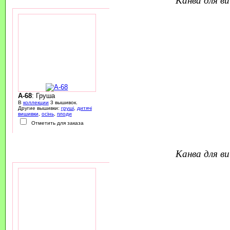
A-68
: Груша
В
коллекции
3 вышивок.
Другие вышивки:
груші
,
дитячі
вишивки
,
осінь
,
плоди
Отметить для заказа
канва для 