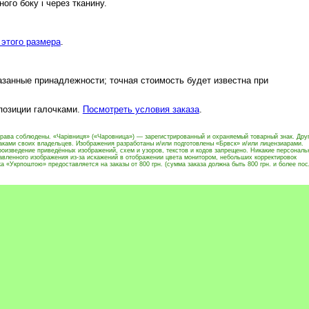
ого боку і через тканину.
этого размера
.
азанные принадлежности; точная стоимость будет известна при
 позиции галочками.
Посмотреть условия заказа
.
права соблюдены. «Чарівниця» («Чаровница») — зарегистрированный и охраняемый товарный знак. Дру
ками своих владельцев. Изображения разработаны и/или подготовлены «Брвск» и/или лицензиарами.
оизведение приведённых изображений, схем и узоров, текстов и кодов запрещено. Никакие персональ
тавленного изображения из-за искажений в отображении цвета монитором, небольших корректировок
 «Укрпоштою» предоставляется на заказы от 800 грн. (сумма заказа должна быть 800 грн. и более пос