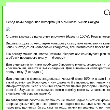
С
Перед вами подробная информация о вышивке
S-109: Сакура
.
Страмін Zweigart з нанесеним рисунком (бавовна 100%). Розмір готов
Вишивати дуже зручно, адже кольорову схему вже нанесено на канву
канви знаходиться кольоровий квадратик, тож помилитися просто н
Цю роботу можна вишивати нитками, бісером або комбінувати різні т
а об’єкти переднього плану — бісером).
Для вишивання нитками необхідне бавовняне муліне, акрилова чи то
хрестиком вишивайте в 3–4 складання. Для вишивання напівхрестик
повну нитку (6 складань).
Для вишивання бісером знадобиться чеський бісер 10/0 чи аналогічни
такий розмір, що бісер «десятка» ідеально її заповнює, не лишаючи п
Використовуйте бісер з різними характеристиками (прозорий, блиску
ефектів. Зауважте, що вишивка такого розміру може бути важкою, 
вишивальний верстат (рамку).
До завершення роботи канву мочити не можна, адже змиється крохма
випрати руками під теплою проточною водою без сильних миючих зас
перевірте, що нитки, бісер, стрічки тощо, якими ви вишивали, не ли