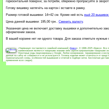
горизонтальній поверхні; за потреби, обережно пропрасуйте зі зворотн
Готову вишивку натягніть на картон і вставте в рамку.
Размер готовой вышивки: 14×42 см. Кроме неё есть
ещё 20 вышивок 
Цена данной вышивки: 195,00 грн..
Сменить валюту
.
Указанная цена не включает доставку вышивки и дополнительно зак
оформлении заказа.
В вашей корзине нет ни одного товара. Для заказа отметьте нужные
«Чарівниця» поставляется семейной компанией «
Брвск
». © 1998–2025 «Брвск». Все 
наименования являются товарными знаками либо зарегистрированными товарными зна
Некоторые коды лицензированы у Google. Любое копирование, тиражирование и воспр
данные на сайте не собираются и не используются. Готовое изделие может отличаться от предс
первоначальной схемы, особенностей вышивания и отличий в подборе ниток. Бесплатная доставка
применения всех скидок).