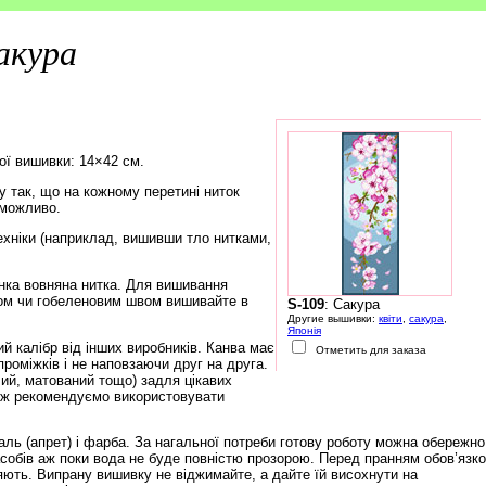
акура
ої вишивки: 14×42 см.
 так, що на кожному перетині ниток
еможливо.
ехніки (наприклад, вишивши тло нитками,
нка вовняна нитка. Для вишивання
ом чи гобеленовим швом вишивайте в
S-109
: Сакура
Другие вышивки:
квіти
,
сакура
,
Японія
й калібр від інших виробників. Канва має
Отметить для заказа
роміжків і не наповзаючи друг на друга.
чий, матований тощо) задля цікавих
тож рекомендуємо використовувати
ль (апрет) і фарба. За нагальної потреби готову роботу можна обережно
обів аж поки вода не буде повністю прозорою. Перед пранням обов’язк
няють. Випрану вишивку не віджимайте, а дайте їй висохнути на