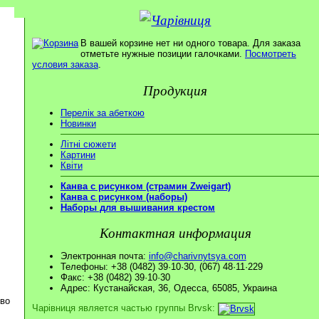
В вашей корзине нет ни одного товара. Для заказа
отметьте нужные позиции галочками.
Посмотреть
условия заказа
.
Продукция
Перелік за абеткою
Новинки
Літні сюжети
Картини
Квіти
Канва с рисунком (страмин Zweigart)
Канва с рисунком (наборы)
Наборы для вышивания крестом
Контактная информация
Электронная почта:
info@charivnytsya.com
Телефоны: +38 (0482) 39·10·30, (067) 48·11·229
Факс: +38 (0482) 39·10·30
Адрес: Кустанайская, 36, Одесса, 65085, Украина
ово
Чарівниця является частью группы Brvsk: