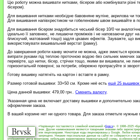
Цю роботу можна вишивати нитками, бісером або комбінувати різні т
бісером).
Для вишивання нитками необхідне бавовняне муліне, акрилова чи то
Для вишивання напівхрестиком чи гобеленовим швом вишивайте в пов
Для вишивання бісером знадобиться чеський бісер 10/0 чи аналогічни
ідеально її заповнює, не лишаючи проміжків і не наповзаючи друг на
блискучий, матований тощо) задля цікавих ефектів. Зауважте, що в
використовувати вишивальний верстат (рамку).
До завершення роботи канву мочити не можна, адже змиється крохма
випрати руками під теплою проточною водою без сильних миючих зас
перевірте, що нитки, бісер, стрічки тощо, якими ви вишивали, не ли
горизонтальній поверхні; за потреби, обережно пропрасуйте зі зворотн
Готову вишивку натягніть на картон і вставте в рамку.
Размер готовой вышивки: 33×50 см. Кроме неё есть
ещё 25 вышивок 
Цена данной вышивки: 479,00 грн..
Сменить валюту
.
Указанная цена не включает доставку вышивки и дополнительно зак
оформлении заказа.
В вашей корзине нет ни одного товара. Для заказа отметьте нужные
«Чарівниця» поставляется семейной компанией «
Брвск
». © 1998–2025 «Бр
знак. Другие наименования являются товарными знаками либо зарегистри
или лицензиарами. Некоторые коды лицензированы у Google. Любое копиро
запрещено. Никакие персональные данные на сайте не собираются и не ис
отображении цвета монитором, небольших корректировок первоначальной схемы, особенностей в