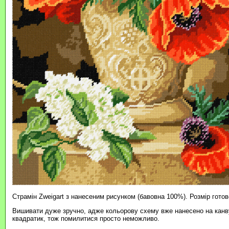
Страмін Zweigart з нанесеним рисунком (бавовна 100%). Розмір готов
Вишивати дуже зручно, адже кольорову схему вже нанесено на канву
квадратик, тож помилитися просто неможливо.