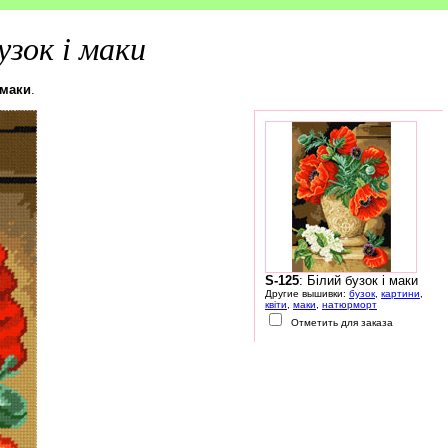
узок і маки
 маки
.
S-125
: Білий бузок і маки
Другие вышивки:
бузок
,
картини
,
квіти
,
маки
,
натюрморт
Отметить для заказа