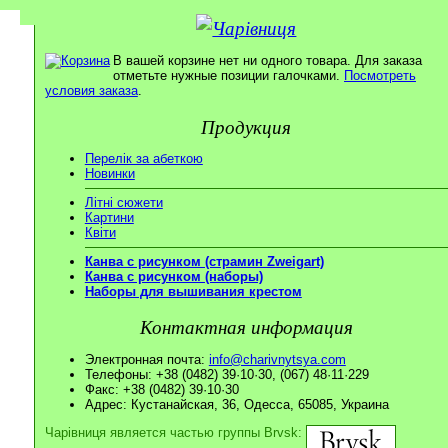
В вашей корзине нет ни одного товара. Для заказа
отметьте нужные позиции галочками.
Посмотреть
условия заказа
.
Продукция
Перелік за абеткою
Новинки
Літні сюжети
Картини
Квіти
Канва с рисунком (страмин Zweigart)
Канва с рисунком (наборы)
Наборы для вышивания крестом
Контактная информация
Электронная почта:
info@charivnytsya.com
Телефоны: +38 (0482) 39·10·30, (067) 48·11·229
Факс: +38 (0482) 39·10·30
Адрес: Кустанайская, 36, Одесса, 65085, Украина
Чарівниця является частью группы Brvsk: