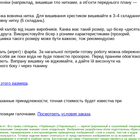
ехніки (наприклад, вишивши тло нитками, а об’єкти переднього плану —
нка вовняна нитка. Для вишивання хрестиком вишивайте в 3–4 складання
ну нитку (6 складань).
й калібр від інших виробників. Канва має такий розмір, що бісер «десятк
 друга. Використовуйте бісер з різними характеристиками (прозорий,
ишивка такого розміру може бути важкою, тож рекомендуємо
ль (апрет) і фарба. За нагальної потреби готову роботу можна обережно
обів аж поки вода не буде повністю прозорою. Перед пранням обов’язк
няють. Випрану вишивку не віджимайте, а дайте їй висохнути на
ого боку і через тканину.
этого размера
.
азанные принадлежности; точная стоимость будет известна при
 позиции галочками.
Посмотреть условия заказа
.
вск». Все права соблюдены. «Чарівниця» («Чаровница») — зарегистрированный и охраняемый товарны
рованными товарными знаками своих владельцев. Изображения разработаны и/или подготовлены «Брвск
вание, тиражирование и воспроизведение приведённых изображений, схем и узоров, текстов и кодов
пользуются. Готовое изделие может отличаться от представленного изображения из-за искажений в
ышивания и отличий в подборе ниток. Бесплатная доставка «Укрпоштою» предоставляется на заказы о