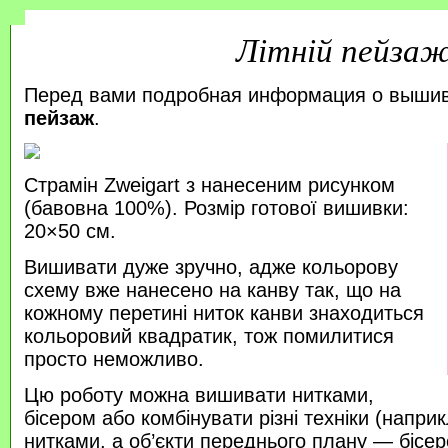
Літній пейза
Перед вами подробная информация о выши
пейзаж
.
Страмін Zweigart з нанесеним рисунком
(бавовна 100%). Розмір готової вишивки:
20×50 см.
Вишивати дуже зручно, адже кольорову
схему вже нанесено на канву так, що на
кожному перетині ниток канви знаходиться
кольоровий квадратик, тож помилитися
просто неможливо.
Цю роботу можна вишивати нитками,
бісером або комбінувати різні техніки (напр
нитками, а об’єкти переднього плану — бісер