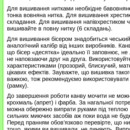
Для вишивання нитками необхідне бавовняне
тонка вовняна нитка. Для вишивання хрести
складання. Для вишивання напівхрестиком 
вишивайте в повну нитку (6 складань).
Для вишивання бісером знадобиться чеський 
аналогічний калібр від інших виробників. Кан
що бісер «десятка» ідеально її заповнює, не
не наповзаючи друг на друга. Використовуйте
характеристиками (прозорий, блискучий, ма
цікавих ефектів. Зауважте, що вишивка таког
важкою, тож рекомендуємо використовувати
(рамку).
До завершення роботи канву мочити не можн
крохмаль (апрет) і фарба. За нагальної потр
можна обережно випрати руками під теплою
сильних миючих засобів аж поки вода не буд
Перед пранням обов’язково перевірте, що нитк
тощо, якими ви вишивали, не линяють. Випр