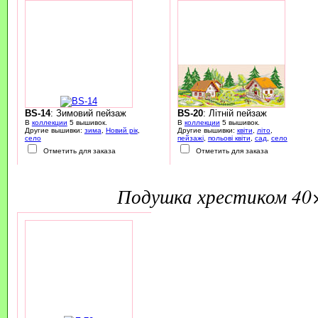
BS-14
: Зимовий пейзаж
BS-20
: Літній пейзаж
В
коллекции
5 вышивок.
В
коллекции
5 вышивок.
Другие вышивки:
зима
,
Новий рік
,
Другие вышивки:
квіти
,
літо
,
село
пейзажі
,
польові квіти
,
сад
,
село
Отметить для заказа
Отметить для заказа
подушка хрестиком 40