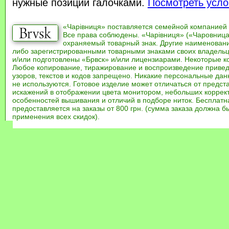
нужные позиции галочками.
Посмотреть усло
«Чарівниця» поставляется семейной компанией
Все права соблюдены. «Чарівниця» («Чаровница
охраняемый товарный знак. Другие наименован
либо зарегистрированными товарными знаками своих владель
и/или подготовлены «Брвск» и/или лицензиарами. Некоторые к
Любое копирование, тиражирование и воспроизведение привед
узоров, текстов и кодов запрещено. Никакие персональные дан
не используются. Готовое изделие может отличаться от предст
искажений в отображении цвета монитором, небольших коррек
особенностей вышивания и отличий в подборе ниток. Бесплат
предоставляется на заказы от 800 грн. (сумма заказа должна бы
применения всех скидок).