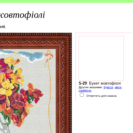
жовтофіолі
олі
.
S-29
: Букет жовтофіолі
Другие вышивки:
букети
,
квіти
,
лакфіоль
Отметить для заказа