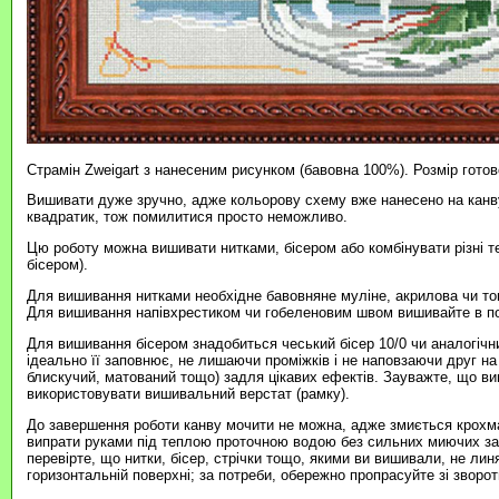
Страмін Zweigart з нанесеним рисунком (бавовна 100%). Розмір готов
Вишивати дуже зручно, адже кольорову схему вже нанесено на канву
квадратик, тож помилитися просто неможливо.
Цю роботу можна вишивати нитками, бісером або комбінувати різні т
бісером).
Для вишивання нитками необхідне бавовняне муліне, акрилова чи то
Для вишивання напівхрестиком чи гобеленовим швом вишивайте в пов
Для вишивання бісером знадобиться чеський бісер 10/0 чи аналогічни
ідеально її заповнює, не лишаючи проміжків і не наповзаючи друг на
блискучий, матований тощо) задля цікавих ефектів. Зауважте, що в
використовувати вишивальний верстат (рамку).
До завершення роботи канву мочити не можна, адже змиється крохма
випрати руками під теплою проточною водою без сильних миючих зас
перевірте, що нитки, бісер, стрічки тощо, якими ви вишивали, не ли
горизонтальній поверхні; за потреби, обережно пропрасуйте зі зворотн