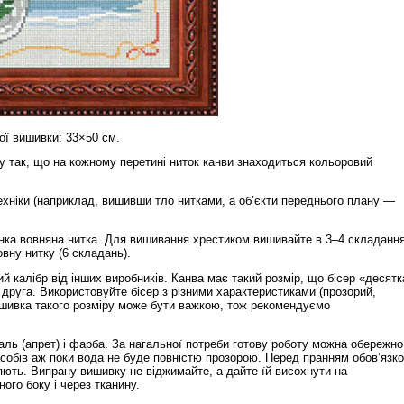
ої вишивки: 33×50 см.
 так, що на кожному перетині ниток канви знаходиться кольоровий
ехніки (наприклад, вишивши тло нитками, а об’єкти переднього плану —
нка вовняна нитка. Для вишивання хрестиком вишивайте в 3–4 складання
ну нитку (6 складань).
й калібр від інших виробників. Канва має такий розмір, що бісер «десятк
 друга. Використовуйте бісер з різними характеристиками (прозорий,
ишивка такого розміру може бути важкою, тож рекомендуємо
ль (апрет) і фарба. За нагальної потреби готову роботу можна обережно
обів аж поки вода не буде повністю прозорою. Перед пранням обов’язк
няють. Випрану вишивку не віджимайте, а дайте їй висохнути на
ого боку і через тканину.