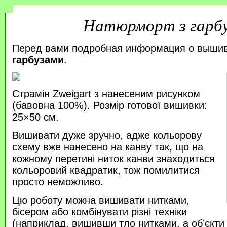
Натюрморт з гарб
Перед вами подробная информация о выши
гарбузами
.
Страмін Zweigart з нанесеним рисунком
(бавовна 100%). Розмір готової вишивки:
25×50 см.
Вишивати дуже зручно, адже кольорову
схему вже нанесено на канву так, що на
кожному перетині ниток канви знаходиться
кольоровий квадратик, тож помилитися
просто неможливо.
Цю роботу можна вишивати нитками,
бісером або комбінувати різні техніки
(наприклад, вишивши тло нитками, а об’єкт