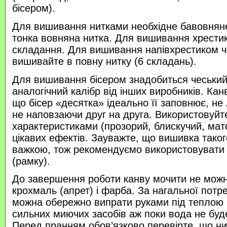
бісером).
Для вишивання нитками необхідне бавовняне
тонка вовняна нитка. Для вишивання хрести
складання. Для вишивання напівхрестиком 
вишивайте в повну нитку (6 складань).
Для вишивання бісером знадобиться чеський 
аналогічний калібр від інших виробників. Кан
що бісер «десятка» ідеально її заповнює, не
не наповзаючи друг на друга. Використовуйте
характеристиками (прозорий, блискучий, ма
цікавих ефектів. Зауважте, що вишивка таког
важкою, тож рекомендуємо використовувати
(рамку).
До завершення роботи канву мочити не можн
крохмаль (апрет) і фарба. За нагальної потр
можна обережно випрати руками під теплою
сильних миючих засобів аж поки вода не буд
Перед пранням обов’язково перевірте, що нитк