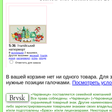
S-36
: Італійський
натюрморт
В
коллекции
2 вышивок.
Другие вышивки:
врожай
,
Італія
,
кухня
,
натюрморт
,
осінь
,
плоди
Отметить для заказа
В вашей корзине нет ни одного товара. Для 
нужные позиции галочками.
Посмотреть усло
«Чарівниця» поставляется семейной компанией
Все права соблюдены. «Чарівниця» («Чаровница
охраняемый товарный знак. Другие наименован
либо зарегистрированными товарными знаками своих владель
и/или подготовлены «Брвск» и/или лицензиарами. Некоторые к