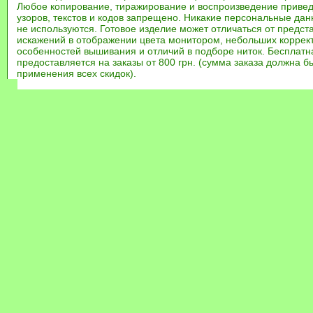
Любое копирование, тиражирование и воспроизведение привед
узоров, текстов и кодов запрещено. Никакие персональные дан
не используются. Готовое изделие может отличаться от предст
искажений в отображении цвета монитором, небольших коррек
особенностей вышивания и отличий в подборе ниток. Бесплат
предоставляется на заказы от 800 грн. (сумма заказа должна бы
применения всех скидок).