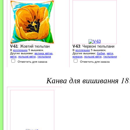
V-61
: Жовтий тюльпан
V-63
: Червоні тюльпани
В
коллекции
5 вышивок.
В
коллекции
5 вышивок.
Другие вышивки:
велика квітка
,
Другие вышивки:
бабки
,
квіти
,
квіти
,
польові квіти
,
тюльпани
комахи
,
польові квіти
,
тюльпани
Отметить для заказа
Отметить для заказа
канва для вишивання 1