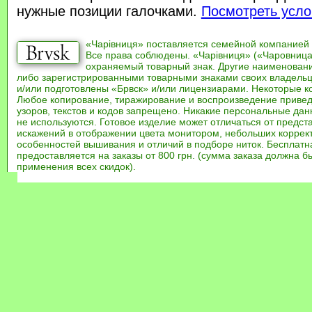
нужные позиции галочками.
Посмотреть усло
«Чарівниця» поставляется семейной компанией
Все права соблюдены. «Чарівниця» («Чаровница
охраняемый товарный знак. Другие наименован
либо зарегистрированными товарными знаками своих владель
и/или подготовлены «Брвск» и/или лицензиарами. Некоторые к
Любое копирование, тиражирование и воспроизведение привед
узоров, текстов и кодов запрещено. Никакие персональные дан
не используются. Готовое изделие может отличаться от предст
искажений в отображении цвета монитором, небольших коррек
особенностей вышивания и отличий в подборе ниток. Бесплат
предоставляется на заказы от 800 грн. (сумма заказа должна бы
применения всех скидок).