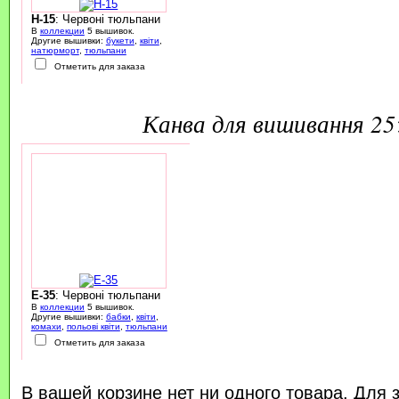
H-15
: Червоні тюльпани
В
коллекции
5 вышивок.
Другие вышивки:
букети
,
квіти
,
натюрморт
,
тюльпани
Отметить для заказа
канва для вишивання 2
E-35
: Червоні тюльпани
В
коллекции
5 вышивок.
Другие вышивки:
бабки
,
квіти
,
комахи
,
польові квіти
,
тюльпани
Отметить для заказа
В вашей корзине нет ни одного товара. Для 