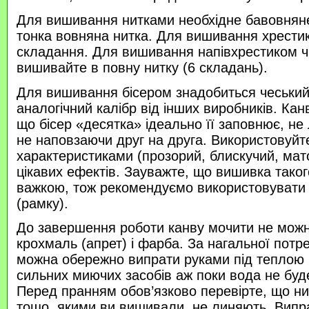
Для вишивання нитками необхідне бавовняне
тонка вовняна нитка. Для вишивання хрести
складання. Для вишивання напівхрестиком 
вишивайте в повну нитку (6 складань).
Для вишивання бісером знадобиться чеський 
аналогічний калібр від інших виробників. Кан
що бісер «десятка» ідеально її заповнює, не
не наповзаючи друг на друга. Використовуйте
характеристиками (прозорий, блискучий, ма
цікавих ефектів. Зауважте, що вишивка таког
важкою, тож рекомендуємо використовувати
(рамку).
До завершення роботи канву мочити не можн
крохмаль (апрет) і фарба. За нагальної потр
можна обережно випрати руками під теплою
сильних миючих засобів аж поки вода не буд
Перед пранням обов’язково перевірте, що нитк
тощо, якими ви вишивали, не линяють. Випр