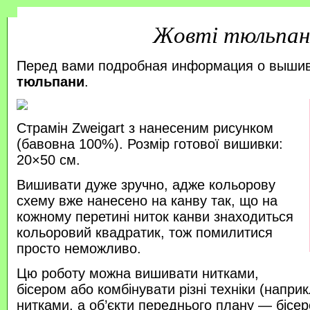
Жовті тюльпан
Перед вами подробная информация о выши
тюльпани
.
Страмін Zweigart з нанесеним рисунком
(бавовна 100%). Розмір готової вишивки:
20×50 см.
Вишивати дуже зручно, адже кольорову
схему вже нанесено на канву так, що на
кожному перетині ниток канви знаходиться
кольоровий квадратик, тож помилитися
просто неможливо.
Цю роботу можна вишивати нитками,
бісером або комбінувати різні техніки (напр
нитками, а об’єкти переднього плану — бісер