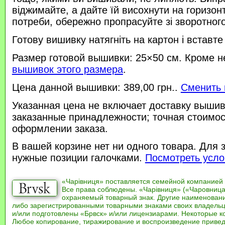
віджимайте, а дайте їй висохнути на горизонт
потреби, обережно пропрасуйте зі зворотного 
Готову вишивку натягніть на картон і вставте
Размер готовой вышивки: 25×50 см. Кроме н
вышивок этого размера
.
Цена данной вышивки: 389,00 грн..
Сменить 
Указанная цена не включает доставку вышив
заказанные принадлежности; точная стоимос
оформлении заказа.
В вашей корзине нет ни одного товара. Для 
нужные позиции галочками.
Посмотреть усло
«Чарівниця» поставляется семейной компанией
Все права соблюдены. «Чарівниця» («Чаровница
охраняемый товарный знак. Другие наименован
либо зарегистрированными товарными знаками своих владель
и/или подготовлены «Брвск» и/или лицензиарами. Некоторые к
Любое копирование, тиражирование и воспроизведение привед