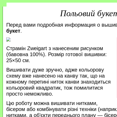
Польовий буке
Перед вами подробная информация о выши
букет
.
Страмін Zweigart з нанесеним рисунком
(бавовна 100%). Розмір готової вишивки:
25×50 см.
Вишивати дуже зручно, адже кольорову
схему вже нанесено на канву так, що на
кожному перетині ниток канви знаходиться
кольоровий квадратик, тож помилитися
просто неможливо.
Цю роботу можна вишивати нитками,
бісером або комбінувати різні техніки (напр
нитками, а об’єкти переднього плану — бісер