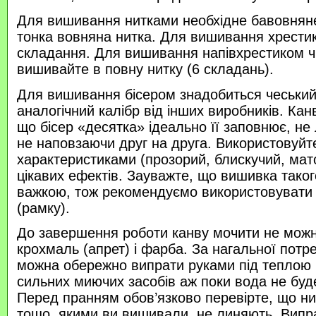
Для вишивання нитками необхідне бавовняне
тонка вовняна нитка. Для вишивання хрести
складання. Для вишивання напівхрестиком 
вишивайте в повну нитку (6 складань).
Для вишивання бісером знадобиться чеський 
аналогічний калібр від інших виробників. Кан
що бісер «десятка» ідеально її заповнює, не
не наповзаючи друг на друга. Використовуйте
характеристиками (прозорий, блискучий, ма
цікавих ефектів. Зауважте, що вишивка таког
важкою, тож рекомендуємо використовувати
(рамку).
До завершення роботи канву мочити не можн
крохмаль (апрет) і фарба. За нагальної потр
можна обережно випрати руками під теплою
сильних миючих засобів аж поки вода не буд
Перед пранням обов’язково перевірте, що нитк
тощо, якими ви вишивали, не линяють. Випр