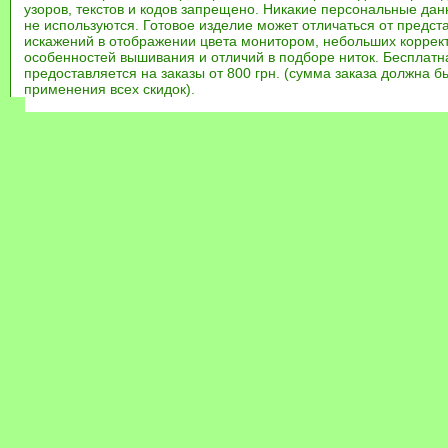
узоров, текстов и кодов запрещено. Никакие персональные дан
не используются. Готовое изделие может отличаться от предст
искажений в отображении цвета монитором, небольших коррек
особенностей вышивания и отличий в подборе ниток. Бесплат
предоставляется на заказы от 800 грн. (сумма заказа должна бы
применения всех скидок).