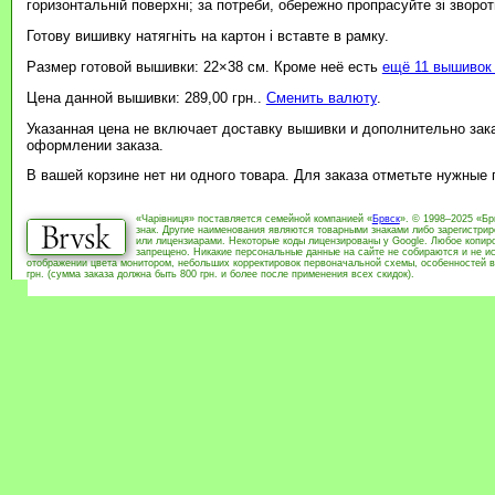
горизонтальній поверхні; за потреби, обережно пропрасуйте зі зворотн
Готову вишивку натягніть на картон і вставте в рамку.
Размер готовой вышивки: 22×38 см. Кроме неё есть
ещё 11 вышивок 
Цена данной вышивки: 289,00 грн..
Сменить валюту
.
Указанная цена не включает доставку вышивки и дополнительно зак
оформлении заказа.
В вашей корзине нет ни одного товара. Для заказа отметьте нужные
«Чарівниця» поставляется семейной компанией «
Брвск
». © 1998–2025 «Бр
знак. Другие наименования являются товарными знаками либо зарегистри
или лицензиарами. Некоторые коды лицензированы у Google. Любое копиро
запрещено. Никакие персональные данные на сайте не собираются и не ис
отображении цвета монитором, небольших корректировок первоначальной схемы, особенностей в
грн. (сумма заказа должна быть 800 грн. и более после применения всех скидок).