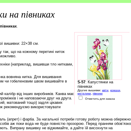
и на півниках
 півниках
.
ої вишивки: 22×38 см.
 так, що на кожному перетині ниток
еможливо.
ехніки (наприклад, вишивши тло нитками,
нка вовняна нитка. Для вишивання
ом чи гобеленовим швом вишивайте в
S-57
: Капустянки на
півниках
Другие вышивки:
квіти
,
комахи
,
й калібр від інших виробників. Канва має
метелики
,
півники
роміжків і не наповзаючи друг на друга.
Отметить для заказа
чий, матований тощо) задля цікавих
тож рекомендуємо використовувати
ль (апрет) і фарба. За нагальної потреби готову роботу можна обережно
обів аж поки вода не буде повністю прозорою. Перед пранням обов’язк
няють. Випрану вишивку не віджимайте, а дайте їй висохнути на