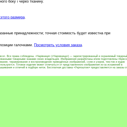
ого боку і через тканину.
этого размера
.
азанные принадлежности; точная стоимость будет известна при
 позиции галочками.
Посмотреть условия заказа
.
вск». Все права соблюдены. «Чарівниця» («Чаровница») — зарегистрированный и охраняемый товарны
рованными товарными знаками своих владельцев. Изображения разработаны и/или подготовлены «Брвск
вание, тиражирование и воспроизведение приведённых изображений, схем и узоров, текстов и кодов
пользуются. Готовое изделие может отличаться от представленного изображения из-за искажений в
ышивания и отличий в подборе ниток. Бесплатная доставка «Укрпоштою» предоставляется на заказы о