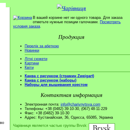
В вашей корзине нет ни одного товара. Для заказа
отметьте нужные позиции галочками.
Посмотреть
условия заказа
.
Продукция
Перелік за абеткою
Новинки
Літні сюжети
Картини
Квіти
Канва с рисунком (страмин Zweigart)
Канва с рисунком (наборы)
Наборы для вышивания крестом
Контактная информация
Электронная почта:
info@charivnytsya.com
Телефоны: +38 (0482) 39·10·30, (067) 48·11·229
Факс: +38 (0482) 39·10·30
Адрес: Кустанайская, 36, Одесса, 65085, Украина
ово
Чарівниця является частью группы Brvsk: