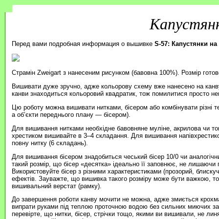
Капустянк
Перед вами подробная информация о вышивке
S-57: Капустянки на
Страмін Zweigart з нанесеним рисунком (бавовна 100%). Розмір готов
Вишивати дуже зручно, адже кольорову схему вже нанесено на канву
канви знаходиться кольоровий квадратик, тож помилитися просто н
Цю роботу можна вишивати нитками, бісером або комбінувати різні т
а об’єкти переднього плану — бісером).
Для вишивання нитками необхідне бавовняне муліне, акрилова чи то
хрестиком вишивайте в 3–4 складання. Для вишивання напівхрестик
повну нитку (6 складань).
Для вишивання бісером знадобиться чеський бісер 10/0 чи аналогічни
такий розмір, що бісер «десятка» ідеально її заповнює, не лишаючи п
Використовуйте бісер з різними характеристиками (прозорий, блиску
ефектів. Зауважте, що вишивка такого розміру може бути важкою, 
вишивальний верстат (рамку).
До завершення роботи канву мочити не можна, адже змиється крохма
випрати руками під теплою проточною водою без сильних миючих зас
перевірте, що нитки, бісер, стрічки тощо, якими ви вишивали, не ли