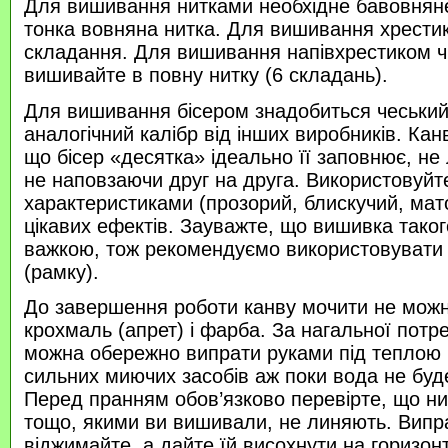
Для вишивання нитками необхідне бавовняне
тонка вовняна нитка. Для вишивання хрести
складання. Для вишивання напівхрестиком 
вишивайте в повну нитку (6 складань).
Для вишивання бісером знадобиться чеський 
аналогічний калібр від інших виробників. Кан
що бісер «десятка» ідеально її заповнює, не
не наповзаючи друг на друга. Використовуйте
характеристиками (прозорий, блискучий, ма
цікавих ефектів. Зауважте, що вишивка таког
важкою, тож рекомендуємо використовувати
(рамку).
До завершення роботи канву мочити не можн
крохмаль (апрет) і фарба. За нагальної потр
можна обережно випрати руками під теплою
сильних миючих засобів аж поки вода не буд
Перед пранням обов’язково перевірте, що нитк
тощо, якими ви вишивали, не линяють. Випр
віджимайте, а дайте їй висохнути на горизонт