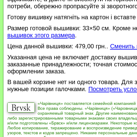
потреби, обережно пропрасуйте зі зворотного 
Готову вишивку натягніть на картон і вставте
Размер готовой вышивки: 33×50 см. Кроме н
вышивок этого размера
.
Цена данной вышивки: 479,00 грн..
Сменить 
Указанная цена не включает доставку вышив
заказанные принадлежности; точная стоимос
оформлении заказа.
В вашей корзине нет ни одного товара. Для 
нужные позиции галочками.
Посмотреть усло
«Чарівниця» поставляется семейной компанией
Все права соблюдены. «Чарівниця» («Чаровница
охраняемый товарный знак. Другие наименован
либо зарегистрированными товарными знаками своих владель
и/или подготовлены «Брвск» и/или лицензиарами. Некоторые к
Любое копирование, тиражирование и воспроизведение привед
узоров, текстов и кодов запрещено. Никакие персональные дан