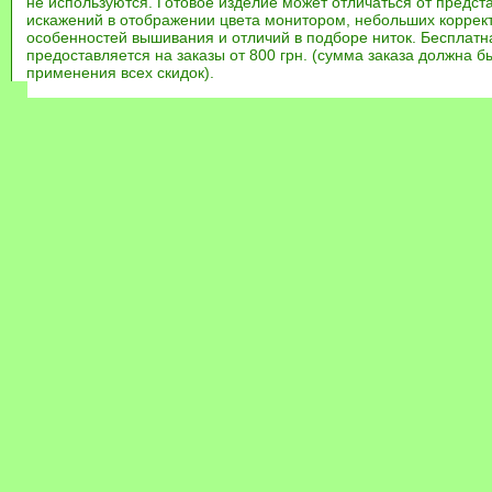
не используются. Готовое изделие может отличаться от предст
искажений в отображении цвета монитором, небольших коррек
особенностей вышивания и отличий в подборе ниток. Бесплат
предоставляется на заказы от 800 грн. (сумма заказа должна бы
применения всех скидок).