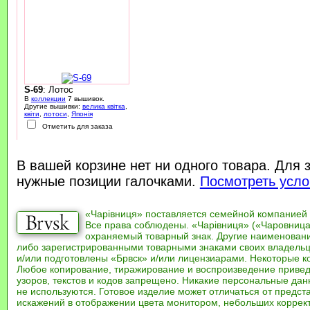
S-69
: Лотос
В
коллекции
7 вышивок.
Другие вышивки:
велика квітка
,
квіти
,
лотоси
,
Японія
Отметить для заказа
В вашей корзине нет ни одного товара. Для 
нужные позиции галочками.
Посмотреть усло
«Чарівниця» поставляется семейной компанией
Все права соблюдены. «Чарівниця» («Чаровница
охраняемый товарный знак. Другие наименован
либо зарегистрированными товарными знаками своих владель
и/или подготовлены «Брвск» и/или лицензиарами. Некоторые к
Любое копирование, тиражирование и воспроизведение привед
узоров, текстов и кодов запрещено. Никакие персональные дан
не используются. Готовое изделие может отличаться от предст
искажений в отображении цвета монитором, небольших коррек