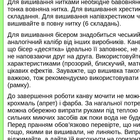
Для вишивання нитками необхідне бавовняне
тонка вовняна нитка. Для вишивання хрести
складання. Для вишивання напівхрестиком 
вишивайте в повну нитку (6 складань).
Для вишивання бісером знадобиться чеський 
аналогічний калібр від інших виробників. Кан
що бісер «десятка» ідеально її заповнює, не
не наповзаючи друг на друга. Використовуйте
характеристиками (прозорий, блискучий, ма
цікавих ефектів. Зауважте, що вишивка таког
важкою, тож рекомендуємо використовувати
(рамку).
До завершення роботи канву мочити не можн
крохмаль (апрет) і фарба. За нагальної потр
можна обережно випрати руками під теплою
сильних миючих засобів аж поки вода не буд
Перед пранням обов’язково перевірте, що нитк
тощо, якими ви вишивали, не линяють. Випр
віджимайте, а дайте їй висохнути на горизонт