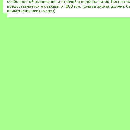
особенностей вышивания и отличий в подборе ниток. Бесплат
предоставляется на заказы от 800 грн. (сумма заказа должна бы
применения всех скидок).