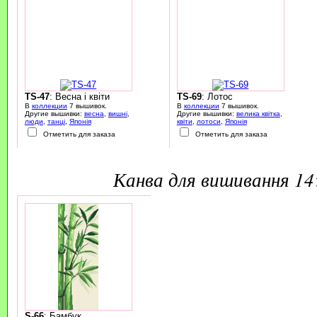
TS-47
: Весна і квіти
TS-69
: Лотос
В
коллекции
7 вышивок.
В
коллекции
7 вышивок.
Другие вышивки:
весна
,
вишні
,
Другие вышивки:
велика квітка
,
люди
,
танці
,
Японія
квіти
,
лотоси
,
Японія
Отметить для заказа
Отметить для заказа
канва для вишивання 1
S-66
: Бамбук