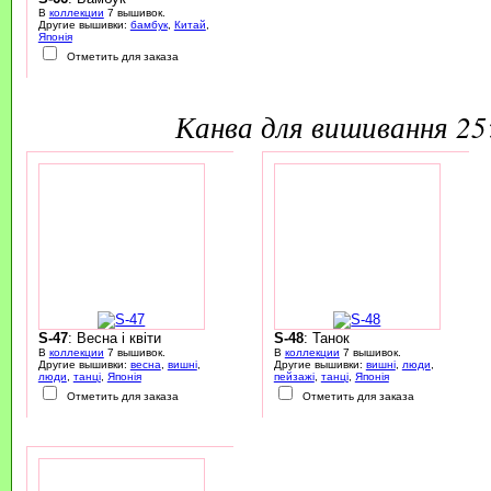
В
коллекции
7 вышивок.
Другие вышивки:
бамбук
,
Китай
,
Японія
Отметить для заказа
канва для вишивання 2
S-47
: Весна і квіти
S-48
: Танок
В
коллекции
7 вышивок.
В
коллекции
7 вышивок.
Другие вышивки:
весна
,
вишні
,
Другие вышивки:
вишні
,
люди
,
люди
,
танці
,
Японія
пейзажі
,
танці
,
Японія
Отметить для заказа
Отметить для заказа