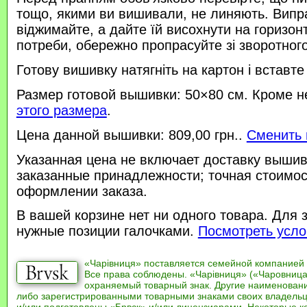
тощо, якими ви вишивали, не линяють. Випр
віджимайте, а дайте їй висохнути на горизонт
потреби, обережно пропрасуйте зі зворотного 
Готову вишивку натягніть на картон і вставте
Размер готовой вышивки: 50×80 см. Кроме н
этого размера
.
Цена данной вышивки: 809,00 грн..
Сменить 
Указанная цена не включает доставку вышив
заказанные принадлежности; точная стоимос
оформлении заказа.
В вашей корзине нет ни одного товара. Для 
нужные позиции галочками.
Посмотреть усло
«Чарівниця» поставляется семейной компанией
Все права соблюдены. «Чарівниця» («Чаровница
охраняемый товарный знак. Другие наименован
либо зарегистрированными товарными знаками своих владель