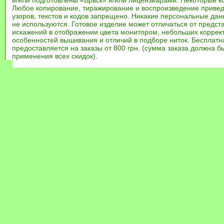
и/или подготовлены «Брвск» и/или лицензиарами. Некоторые к
Любое копирование, тиражирование и воспроизведение привед
узоров, текстов и кодов запрещено. Никакие персональные дан
не используются. Готовое изделие может отличаться от предст
искажений в отображении цвета монитором, небольших коррек
особенностей вышивания и отличий в подборе ниток. Бесплат
предоставляется на заказы от 800 грн. (сумма заказа должна бы
применения всех скидок).