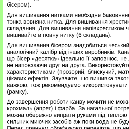
бісером).
Для вишивання нитками необхідне бавовняне
тонка вовняна нитка. Для вишивання хрести
складання. Для вишивання напівхрестиком 
вишивайте в повну нитку (6 складань).
Для вишивання бісером знадобиться чеський 
аналогічний калібр від інших виробників. Кан
що бісер «десятка» ідеально її заповнює, не
не наповзаючи друг на друга. Використовуйте
характеристиками (прозорий, блискучий, ма
цікавих ефектів. Зауважте, що вишивка таког
важкою, тож рекомендуємо використовувати
(рамку).
До завершення роботи канву мочити не можн
крохмаль (апрет) і фарба. За нагальної потр
можна обережно випрати руками під теплою
сильних миючих засобів аж поки вода не буд
Перед пранням обов’язково перевірте, що нитк