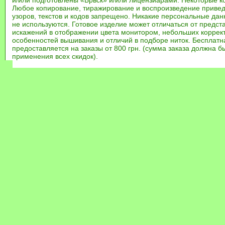
и/или подготовлены «Брвск» и/или лицензиарами. Некоторые к
Любое копирование, тиражирование и воспроизведение привед
узоров, текстов и кодов запрещено. Никакие персональные дан
не используются. Готовое изделие может отличаться от предст
искажений в отображении цвета монитором, небольших коррек
особенностей вышивания и отличий в подборе ниток. Бесплат
предоставляется на заказы от 800 грн. (сумма заказа должна бы
применения всех скидок).