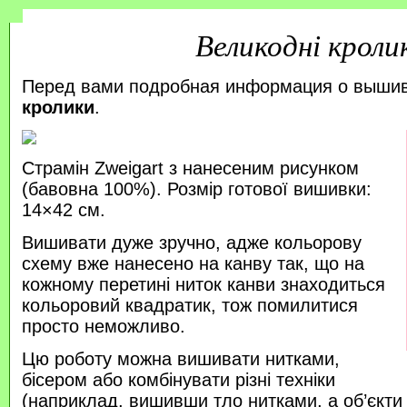
Великодні кроли
Перед вами подробная информация о выши
кролики
.
Страмін Zweigart з нанесеним рисунком
(бавовна 100%). Розмір готової вишивки:
14×42 см.
Вишивати дуже зручно, адже кольорову
схему вже нанесено на канву так, що на
кожному перетині ниток канви знаходиться
кольоровий квадратик, тож помилитися
просто неможливо.
Цю роботу можна вишивати нитками,
бісером або комбінувати різні техніки
(наприклад, вишивши тло нитками, а об’єкт