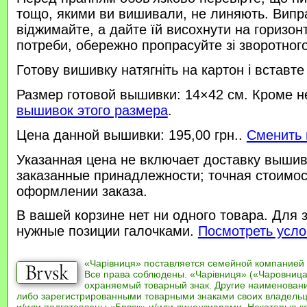
тощо, якими ви вишивали, не линяють. Випр
віджимайте, а дайте їй висохнути на горизонт
потреби, обережно пропрасуйте зі зворотного 
Готову вишивку натягніть на картон і вставте
Размер готовой вышивки: 14×42 см. Кроме н
вышивок этого размера
.
Цена данной вышивки: 195,00 грн..
Сменить 
Указанная цена не включает доставку вышив
заказанные принадлежности; точная стоимос
оформлении заказа.
В вашей корзине нет ни одного товара. Для 
нужные позиции галочками.
Посмотреть усло
«Чарівниця» поставляется семейной компанией
Все права соблюдены. «Чарівниця» («Чаровница
охраняемый товарный знак. Другие наименован
либо зарегистрированными товарными знаками своих владель