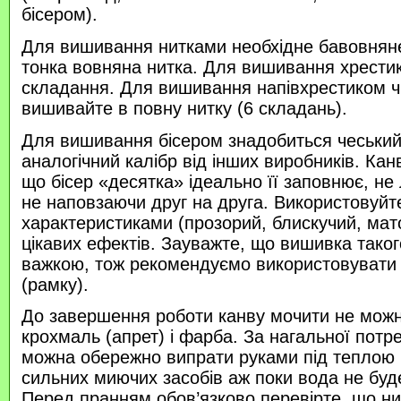
бісером).
Для вишивання нитками необхідне бавовняне
тонка вовняна нитка. Для вишивання хрести
складання. Для вишивання напівхрестиком 
вишивайте в повну нитку (6 складань).
Для вишивання бісером знадобиться чеський 
аналогічний калібр від інших виробників. Кан
що бісер «десятка» ідеально її заповнює, не
не наповзаючи друг на друга. Використовуйте
характеристиками (прозорий, блискучий, ма
цікавих ефектів. Зауважте, що вишивка таког
важкою, тож рекомендуємо використовувати
(рамку).
До завершення роботи канву мочити не можн
крохмаль (апрет) і фарба. За нагальної потр
можна обережно випрати руками під теплою
сильних миючих засобів аж поки вода не буд
Перед пранням обов’язково перевірте, що нитк