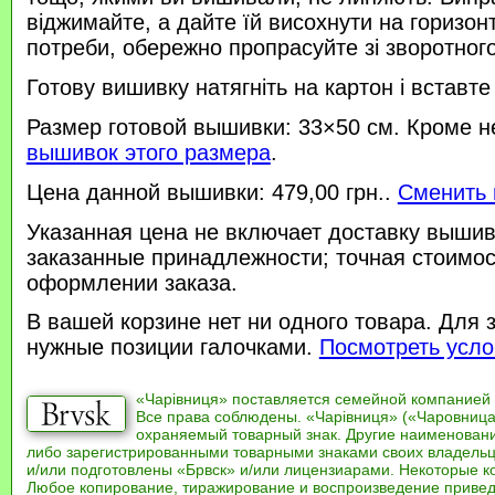
віджимайте, а дайте їй висохнути на горизонт
потреби, обережно пропрасуйте зі зворотного 
Готову вишивку натягніть на картон і вставте
Размер готовой вышивки: 33×50 см. Кроме н
вышивок этого размера
.
Цена данной вышивки: 479,00 грн..
Сменить 
Указанная цена не включает доставку вышив
заказанные принадлежности; точная стоимос
оформлении заказа.
В вашей корзине нет ни одного товара. Для 
нужные позиции галочками.
Посмотреть усло
«Чарівниця» поставляется семейной компанией
Все права соблюдены. «Чарівниця» («Чаровница
охраняемый товарный знак. Другие наименован
либо зарегистрированными товарными знаками своих владель
и/или подготовлены «Брвск» и/или лицензиарами. Некоторые к
Любое копирование, тиражирование и воспроизведение привед