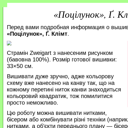
«Поцілунок», Ґ. К
Перед вами подробная информация о выши
«Поцілунок», Ґ. Клімт
.
Страмін Zweigart з нанесеним рисунком
(бавовна 100%). Розмір готової вишивки:
33×50 см.
Вишивати дуже зручно, адже кольорову
схему вже нанесено на канву так, що на
кожному перетині ниток канви знаходиться
кольоровий квадратик, тож помилитися
просто неможливо.
Цю роботу можна вишивати нитками,
бісером або комбінувати різні техніки (напр
нитками, а об’єкти переднього плану — бісер